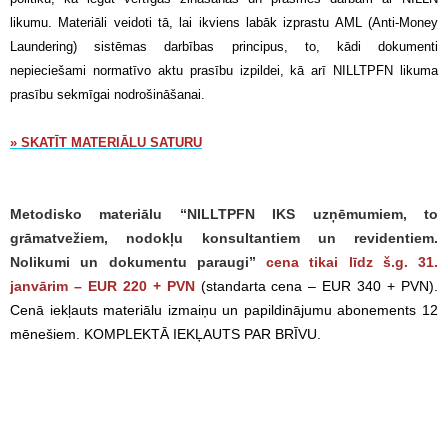
likumu. Materiāli veidoti tā, lai ikviens labāk izprastu AML (Anti-Money
Laundering) sistēmas darbības principus, to, kādi dokumenti
nepieciešami normatīvo aktu prasību izpildei, kā arī NILLTPFN likuma
prasību sekmīgai nodrošināšanai.
» SKATĪT MATERIĀLU SATURU
Metodisko materiālu “NILLTPFN IKS uzņēmumiem, to
grāmatvežiem, nodokļu konsultantiem un revidentiem.
Nolikumi un dokumentu paraugi”
cena tikai līdz š.g.
31.
janvārim
– EUR 220
+ PVN
(standarta cena – EUR 340 + PVN).
Cenā iekļauts materiālu izmaiņu un papildinājumu abonements 12
mēnešiem.
KOMPLEKTĀ IEKĻAUTS PAR BRĪVU.