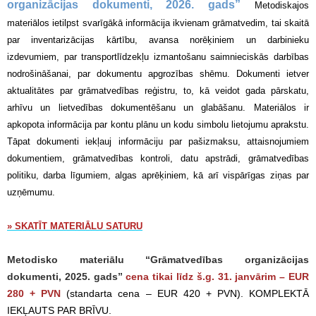
organizācijas dokumenti, 2026. gads”
Metodiskajos
materiālos ietilpst svarīgākā informācija ikvienam grāmatvedim, tai skaitā
par inventarizācijas kārtību, avansa norēķiniem un darbinieku
izdevumiem, par transportlīdzekļu izmantošanu saimnieciskās darbības
nodrošināšanai, par dokumentu apgrozības shēmu. Dokumenti ietver
aktualitātes par grāmatvedības reģistru, to, kā veidot gada pārskatu,
arhīvu un lietvedības dokumentēšanu un glabāšanu. Materiālos ir
apkopota informācija par kontu plānu un kodu simbolu lietojumu aprakstu.
Tāpat dokumenti iekļauj informāciju par pašizmaksu, attaisnojumiem
dokumentiem, grāmatvedības kontroli, datu apstrādi, grāmatvedības
politiku, darba līgumiem, algas aprēķiniem, kā arī vispārīgas ziņas par
uzņēmumu.
» SKATĪT MATERIĀLU SATURU
Metodisko materiālu “Grāmatvedības organizācijas
dokumenti, 2025. gads”
cena tikai līdz š.g. 31. janvārim – EUR
280 + PVN
(standarta cena – EUR 420 + PVN). KOMPLEKTĀ
IEKĻAUTS PAR BRĪVU.