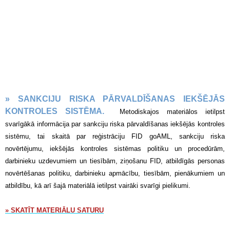
» SANKCIJU RISKA PĀRVALDĪŠANAS IEKŠĒJĀS
KONTROLES SISTĒMA.
Metodiskajos materiālos ietilpst
svarīgākā informācija par sankciju riska pārvaldīšanas iekšējās kontroles
sistēmu, tai skaitā par reģistrāciju FID goAML, sankciju riska
novērtējumu, iekšējās kontroles sistēmas politiku un procedūrām,
darbinieku uzdevumiem un tiesībām, ziņošanu FID, atbildīgās personas
novērtēšanas politiku, darbinieku apmācību, tiesībām, pienākumiem un
atbildību, kā arī šajā materiālā ietilpst vairāki svarīgi pielikumi.
» SKATĪT MATERIĀLU SATURU