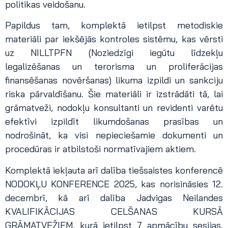
politikas veidošanu.
Papildus tam, komplektā ietilpst metodiskie
materiāli par iekšējās kontroles sistēmu, kas vērsti
uz NILLTPFN (Noziedzīgi iegūtu līdzekļu
legalizēšanas un terorisma un proliferācijas
finansēšanas novēršanas) likuma izpildi un sankciju
riska pārvaldīšanu. Šie materiāli ir izstrādāti tā, lai
grāmatveži, nodokļu konsultanti un revidenti varētu
efektīvi izpildīt likumdošanas prasības un
nodrošināt, ka visi nepieciešamie dokumenti un
procedūras ir atbilstoši normatīvajiem aktiem.
Komplektā iekļauta arī dalība tiešsaistes konferencē
NODOKĻU KONFERENCE 2025, kas norisināsies 12.
decembrī, kā arī dalība Jadvigas Neilandes
KVALIFIKĀCIJAS CELŠANAS KURSĀ
GRĀMATVEŽIEM, kurā ietilpst 7 apmācību sesijas.