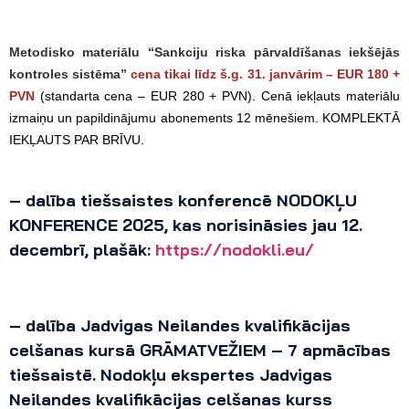
Metodisko materiālu “Sankciju riska pārvaldīšanas iekšējās
kontroles sistēma”
cena tikai līdz š.g.
31. janvārim
– EUR 180
+
PVN
(standarta cena – EUR 280 + PVN). Cenā iekļauts materiālu
izmaiņu un papildinājumu abonements 12 mēnešiem.
KOMPLEKTĀ
IEKĻAUTS PAR BRĪVU.
– dalība tiešsaistes konferencē NODOKĻU
KONFERENCE 2025, kas norisināsies jau 12.
decembrī, plašāk:
https://nodokli.eu/
– dalība Jadvigas Neilandes kvalifikācijas
celšanas kursā GRĀMATVEŽIEM – 7 apmācības
tiešsaistē. Nodokļu ekspertes Jadvigas
Neilandes kvalifikācijas celšanas kurss