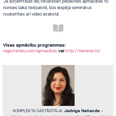
Ja aizņemtības dēļ nevarēsiet piedalīties apmācībās to
norises laikā tiešsaistē, būs iespēja seminārus
noskatīties arī video ierakstā.
Visas apmācību programmas:
registreties.com/apmacibas
vai
http://seminari.lv/
KOMPLEKTA SASTĀDĪTĀJA:
Jadviga Neilande
–