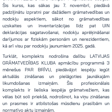
Šis kurss, kas sākas jau 7. novembrī, piedāvā
padziļinātu izpratni par dažādiem grāmatvedības un
nodokļu aspektiem, sākot no grāmatvedības
uzskaites un inventarizācijas līdz pat UIN
deklarācijas sagatavošanai, nodokļu aprēķināšanai
darījumos ar fiziskām personām un nerezidentiem,
kā arī visu par nodokļu jaunumiem 2025. gadā.
Turklāt, komplekts nodrošina dalību LATVIJAS
GRĀMATVEDĪBAS KLUBA apmācību programmā 3
mēnešus PAR BRĪVU, piedāvājot iespēju iegūt
aktuālās zināšanas un pielāgoties jaunākajām
likumdošanas izmaiņām. Šis profesionālais
komplekts ir lieliska iespēja grāmatvežiem, kas
vēlas būt soli priekšā, nodrošinot, ka viņu zināšanas
un prasmes ir atbilstošas mūsdienu prasībām un
normatīvo aktu izmaiņām.