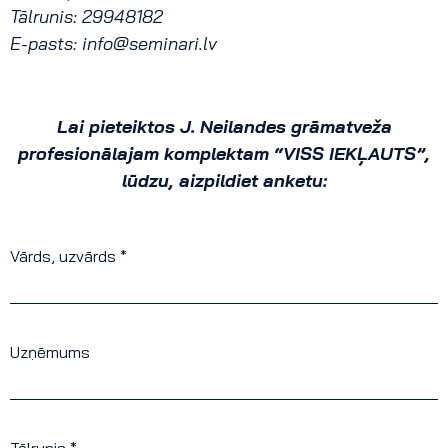
Tālrunis: 29948182
E-pasts:
info@seminari.lv
Lai pieteiktos
J. Neilandes grāmatveža
profesionālajam komplektam “VISS IEKĻAUTS”,
lūdzu, aizpildiet anketu:
Vārds, uzvārds *
Uzņēmums