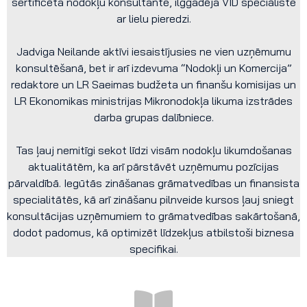
sertificēta nodokļu konsultante, ilggadēja VID speciāliste
ar lielu pieredzi.
Jadviga Neilande aktīvi iesaistījusies ne vien uzņēmumu
konsultēšanā, bet ir arī izdevuma “Nodokļi un Komercija”
redaktore un LR Saeimas budžeta un finanšu komisijas un
LR Ekonomikas ministrijas Mikronodokļa likuma izstrādes
darba grupas dalībniece.
Tas ļauj nemitīgi sekot līdzi visām nodokļu likumdošanas
aktualitātēm, ka arī pārstāvēt uzņēmumu pozīcijas
pārvaldībā. Iegūtās zināšanas grāmatvedības un finansista
specialitātēs, kā arī zināšanu pilnveide kursos ļauj sniegt
konsultācijas uzņēmumiem to grāmatvedības sakārtošanā,
dodot padomus, kā optimizēt līdzekļus atbilstoši biznesa
specifikai.