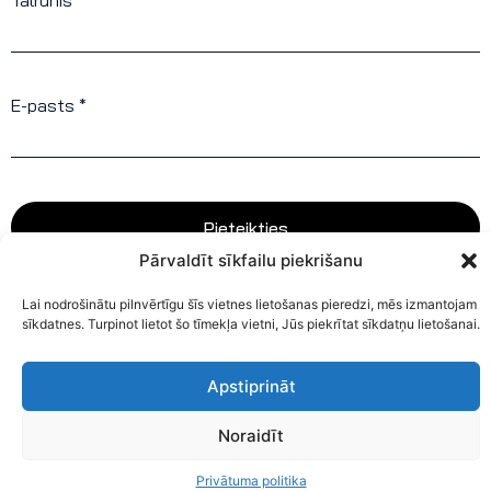
Tālrunis *
E-pasts *
Pieteikties
Pārvaldīt sīkfailu piekrišanu
Lai nodrošinātu pilnvērtīgu šīs vietnes lietošanas pieredzi, mēs izmantojam
sīkdatnes. Turpinot lietot šo tīmekļa vietni, Jūs piekrītat sīkdatņu lietošanai.
Apstiprināt
Noraidīt
Privātuma politika