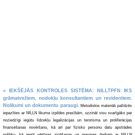
»
IEKŠĒJĀS KONTROLES SISTĒMA: NILLTPFN IKS
grāmatvežiem, nodokļu konsultantiem un revidentiem.
Nolikumi un dokumentu paraugi.
Metodiskie materiāli palīdzēs
iepazīties ar NILLN likuma izpildes prasībām, uzzināt visu svarīgāko par
noziedzīgi iegūtu līdzekļu legalizācijas un terorisma un proliferācijas
finansēšanas novēršanu, kā arī par fizisko personu datu apstrādes
politiku, kā iegūt vērtīgas zināšanas un prasmes darbam ar NILLN