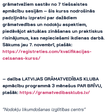
grāmatvežiem sastāv no 7 tiešsaistes
apmācību sesijām – šis kurss nodrošinās
padziļinātu izpratni par dažādiem
grāmatvedības un nodokļu aspektiem,
piedāvājot aktuālas zināšanas un praktiskus
risinājumus, kas nepieciešami ikdienas darbā.
Sākums jau 7. novembrī, plašāk:
https://registreties.com/kvalifikacijas-
celsanas-kurss/
– dalība LATVIJAS GRĀMATVEDĪBAS KLUBA
apmācību programmā 3 mēnešus PAR BRĪVU,
plašāk:
https://gramatvedibasklubs.lv/
“Nodokļu likumdošanas izglītības centrs”