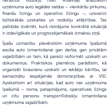
nerastos nodokļu riski. Atsevišķi analizēsim
uzņēmuma auto iegādes veidus – vienkāršu pirkumu,
finanšu līzingu un operatīvo līzingu –, uzsverot
būtiskākās uzskaites un nodokļu atšķirības. Tas
palīdzēs izvērtēt, kurš risinājums konkrētā situācijā
ir izdevīgākais un prognozējamākais izmaksu ziņā.
Īpašu uzmanību pievērsīsim uzņēmuma īpašumā
esoša auto izmantošanai gan darba, gan privātām
vajadzībām un tam, kā pareizi noformēt uzskaiti un
dokumentus. Praktiskos piemēros parādīsim, kā
organizēt braucienu uzskaiti un iekšējo kārtību, lai
samazinātu iespējamās domstarpības ar VID.
Apskatīsim arī situācijas, kad auto nav uzņēmuma
īpašumā – noma, patapinājums, operatīvais līzings
un citu personu transportlīdzekļu izmantošana
uzņēmuma vajadzībām.