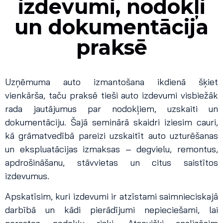
izdevumi, nodokļi
un dokumentācija
praksē
Uzņēmuma auto izmantošana ikdienā šķiet
vienkārša, taču praksē tieši auto izdevumi visbiežāk
rada jautājumus par nodokļiem, uzskaiti un
dokumentāciju. Šajā seminārā skaidri iziesim cauri,
kā grāmatvedībā pareizi uzskaitīt auto uzturēšanas
un ekspluatācijas izmaksas – degvielu, remontus,
apdrošināšanu, stāvvietas un citus saistītos
izdevumus.
Apskatīsim, kuri izdevumi ir atzīstami saimnieciskajā
darbībā un kādi pierādījumi nepieciešami, lai