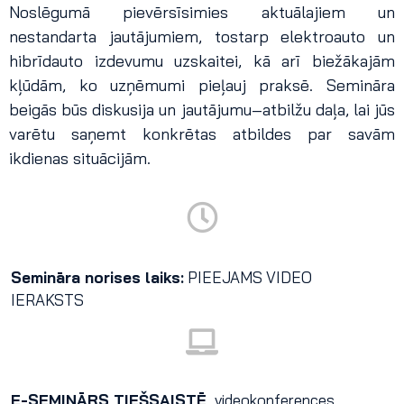
Noslēgumā pievērsīsimies aktuālajiem un
nestandarta jautājumiem, tostarp elektroauto un
hibrīdauto izdevumu uzskaitei, kā arī biežākajām
kļūdām, ko uzņēmumi pieļauj praksē. Semināra
beigās būs diskusija un jautājumu–atbilžu daļa, lai jūs
varētu saņemt konkrētas atbildes par savām
ikdienas situācijām.
Semināra norises laiks:
PIEEJAMS VIDEO
IERAKSTS
E-SEMINĀRS TIEŠSAISTĒ,
videokonferences