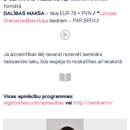
formātā.
DALĪBAS MAKSA
– tikai EUR 79 + PVN
/ *
Latvijas
Grāmatvedības kluba
biedriem – PAR BRĪVU!
Ja aizņemtības dēļ nevarat rezervēt semināra
tiešsaistes laiku, būs iespēja to noskatīties arī ierakstā.
Visas apmācību programmas:
registreties.com/apmacibas
vai
http://seminari.lv/