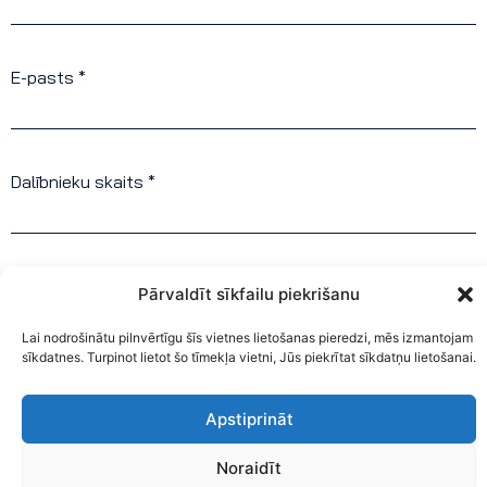
E-pasts *
Dalībnieku skaits *
Pārvaldīt sīkfailu piekrišanu
Pieteikties
Lai nodrošinātu pilnvērtīgu šīs vietnes lietošanas pieredzi, mēs izmantojam
sīkdatnes. Turpinot lietot šo tīmekļa vietni, Jūs piekrītat sīkdatņu lietošanai.
Apstiprināt
Noraidīt