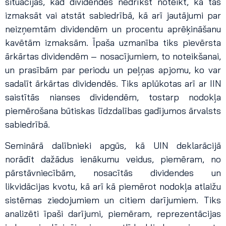
situācijas, kad dividendes nedrīkst noteikt, kā tās
izmaksāt vai atstāt sabiedrībā, kā arī jautājumi par
neizņemtām dividendēm un procentu aprēķināšanu
kavētām izmaksām. Īpaša uzmanība tiks pievērsta
ārkārtas dividendēm – nosacījumiem, to noteikšanai,
un prasībām par periodu un peļņas apjomu, ko var
sadalīt ārkārtas dividendēs. Tiks aplūkotas arī ar IIN
saistītās nianses dividendēm, tostarp nodokļa
piemērošana būtiskas līdzdalības gadījumos ārvalsts
sabiedrībā.
Seminārā dalībnieki apgūs, kā UIN deklarācijā
norādīt dažādus ienākumu veidus, piemēram, no
pārstāvniecībām, nosacītās dividendes un
likvidācijas kvotu, kā arī kā piemērot nodokļa atlaižu
sistēmas ziedojumiem un citiem darījumiem. Tiks
analizēti īpaši darījumi, piemēram, reprezentācijas