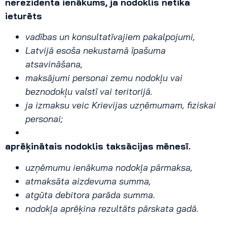
nerezidenta ienākums, ja nodoklis netika
ieturēts
vadības un konsultatīvajiem pakalpojumi,
Latvijā esoša nekustamā īpašuma
atsavināšana,
maksājumi personai zemu nodokļu vai
beznodokļu valstī vai teritorijā.
ja izmaksu veic Krievijas uzņēmumam, fiziskai
personai;
aprēķinātais nodoklis taksācijas mēnesī.
uzņēmumu ienākuma nodokļa pārmaksa,
atmaksāta aizdevuma summa,
atgūta debitora parāda summa.
nodokļa aprēķina rezultāts pārskata gadā.