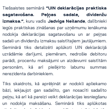
Tiešsaistes seminārā
“UIN deklarācijas praktiska
sagatavošana. Peļņas sadale, dividenžu
izmaksa.”
, kuru vadīs
Jadviga Neilande
, dalībnieki
iegūs praktiskas zināšanas par uzņēmumu ienākuma
nodokļa deklarācijas sagatavošanu un ar peļņas
sadali un dividenžu izmaksu saistītajiem jautājumiem.
Seminārā tiks detalizēti aplūkoti UIN deklarācijā
uzrādāmie darījumi, piemēram, nedrošie debitoru
parādi, procentu maksājumi un aizdevumi saistītām
personām, kā arī piešķirto labumu summas
nerezidenta darbiniekiem.
Tiks skaidrots, kā aprēķināt ar nodokli apliekamo
bāzi, iekļaujot gan sadalīto, gan nosacīti sadalīto
peļņu, kā arī kā pareizi veikt deklarācijas iesniegšanu
un nodokļa maksāšanu. Seminārā tiks aplūkotas