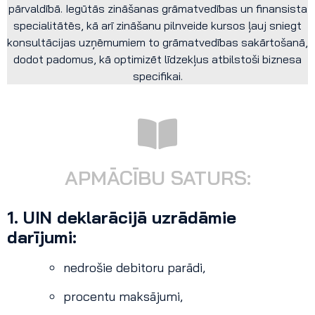
pārvaldībā. Iegūtās zināšanas grāmatvedības un finansista
specialitātēs, kā arī zināšanu pilnveide kursos ļauj sniegt
konsultācijas uzņēmumiem to grāmatvedības sakārtošanā,
dodot padomus, kā optimizēt līdzekļus atbilstoši biznesa
specifikai.
APMĀCĪBU SATURS:
1. UIN deklarācijā uzrādāmie
darījumi:
nedrošie debitoru parādi,
procentu maksājumi,