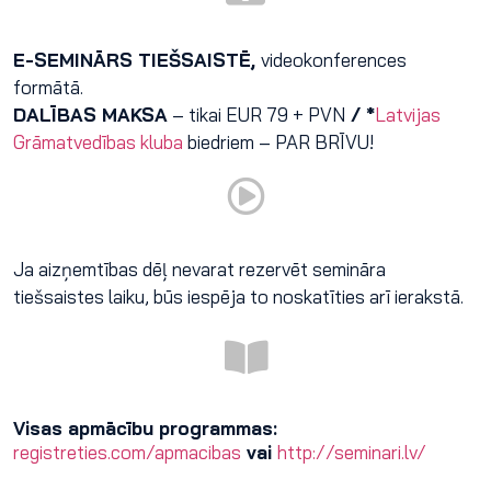
E-SEMINĀRS TIEŠSAISTĒ,
videokonferences
formātā.
DALĪBAS MAKSA
– tikai EUR 79 + PVN
/ *
Latvijas
Grāmatvedības kluba
biedriem – PAR BRĪVU!
Ja aizņemtības dēļ nevarat rezervēt semināra
tiešsaistes laiku, būs iespēja to noskatīties arī ierakstā.
Visas apmācību programmas:
registreties.com/apmacibas
vai
http://seminari.lv/