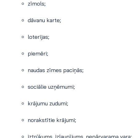
zīmols;
dāvanu karte;
loterijas;
piemēri;
naudas zīmes paciņās;
sociālie uzņēmumi;
krājumu zudumi;
norakstītie krājumi;
iztrūkums, izlaupījums, nepārvarama vara;