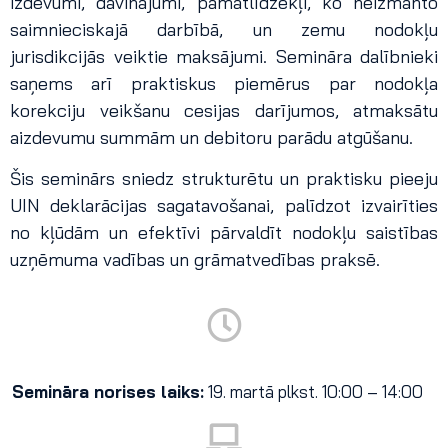
izdevumi, dāvinājumi, pamatlīdzekļi, ko neizmanto
saimnieciskajā darbībā, un zemu nodokļu
jurisdikcijās veiktie maksājumi. Semināra dalībnieki
saņems arī praktiskus piemērus par nodokļa
korekciju veikšanu cesijas darījumos, atmaksātu
aizdevumu summām un debitoru parādu atgūšanu.
Šis seminārs sniedz strukturētu un praktisku pieeju
UIN deklarācijas sagatavošanai, palīdzot izvairīties
no kļūdām un efektīvi pārvaldīt nodokļu saistības
uzņēmuma vadības un grāmatvedības praksē.
Semināra norises laiks:
19. martā plkst. 10:00 – 14:00