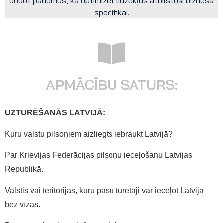
dodot padomus, kā optimizēt līdzekļus atbilstoši biznesa
specifikai.
APMĀCĪBU SATURS:
UZTURĒŠANĀS LATVIJĀ:
Kuru valstu pilsoņiem aizliegts iebraukt Latvijā?
Par Krievijas Federācijas pilsoņu ieceļošanu Latvijas
Republikā.
Valstis vai teritorijas, kuru pasu turētāji var ieceļot Latvijā
bez vīzas.