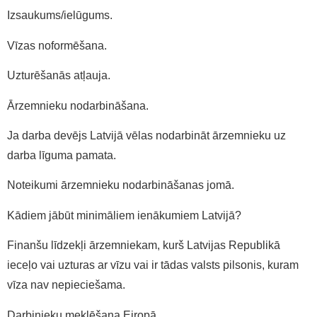
Izsaukums/ielūgums.
Vīzas noformēšana.
Uzturēšanās atļauja.
Ārzemnieku nodarbināšana.
Ja darba devējs Latvijā vēlas nodarbināt ārzemnieku uz
darba līguma pamata.
Noteikumi ārzemnieku nodarbināšanas jomā.
Kādiem jābūt minimāliem ienākumiem Latvijā?
Finanšu līdzekļi ārzemniekam, kurš Latvijas Republikā
ieceļo vai uzturas ar vīzu vai ir tādas valsts pilsonis, kuram
vīza nav nepieciešama.
Darbinieku meklēšana Eiropā.