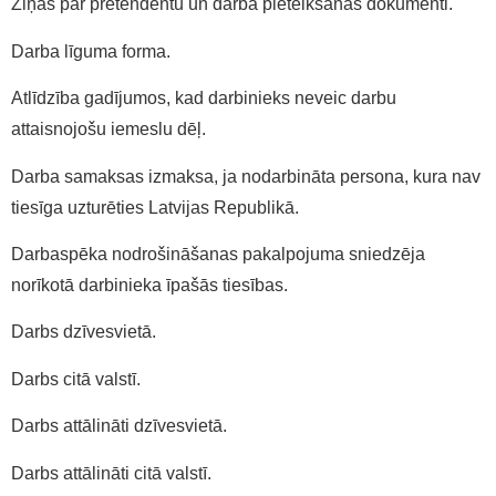
Ziņas par pretendentu un darbā pieteikšanās dokumenti.
Darba līguma forma.
Atlīdzība gadījumos, kad darbinieks neveic darbu
attaisnojošu iemeslu dēļ.
Darba samaksas izmaksa, ja nodarbināta persona, kura nav
tiesīga uzturēties Latvijas Republikā.
Darbaspēka nodrošināšanas pakalpojuma sniedzēja
norīkotā darbinieka īpašās tiesības.
Darbs dzīvesvietā.
Darbs citā valstī.
Darbs attālināti dzīvesvietā.
Darbs attālināti citā valstī.