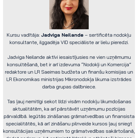
Kursu vadītāja:
Jadviga Neilande
– sertificēta nodokļu
konsultante, ilggadēja VID speciāliste ar lielu pieredzi.
Jadviga Neilande aktīvi iesaistījusies ne vien uzņēmumu
konsultēšanā, bet ir arī izdevuma “Nodokļi un Komercija”
redaktore un LR Saeimas budžeta un finanšu komisijas un
LR Ekonomikas ministrijas Mikronodokļa likuma izstrādes
darba grupas dalībniece.
Tas ļauj nemitīgi sekot līdzi visām nodokļu likumdošanas
aktualitātēm, ka arī pārstāvēt uzņēmumu pozīcijas
pārvaldībā. Iegūtās zināšanas grāmatvedības un finansista
specialitātēs, kā arī zināšanu pilnveide kursos ļauj sniegt
konsultācijas uzņēmumiem to grāmatvedības sakārtošanā,