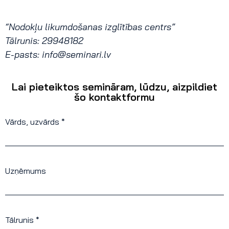
“Nodokļu likumdošanas izglītības centrs”
Tālrunis: 29948182
E-pasts:
info@seminari.lv
Lai pieteiktos semināram, lūdzu, aizpildiet
šo kontaktformu
Vārds, uzvārds *
Uzņēmums
Tālrunis *