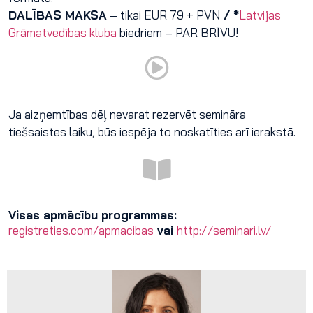
DALĪBAS MAKSA
– tikai EUR 79 + PVN
/ *
Latvijas
Grāmatvedības kluba
biedriem – PAR BRĪVU!
Ja aizņemtības dēļ nevarat rezervēt semināra
tiešsaistes laiku, būs iespēja to noskatīties arī ierakstā.
Visas apmācību programmas:
registreties.com/apmacibas
vai
http://seminari.lv/