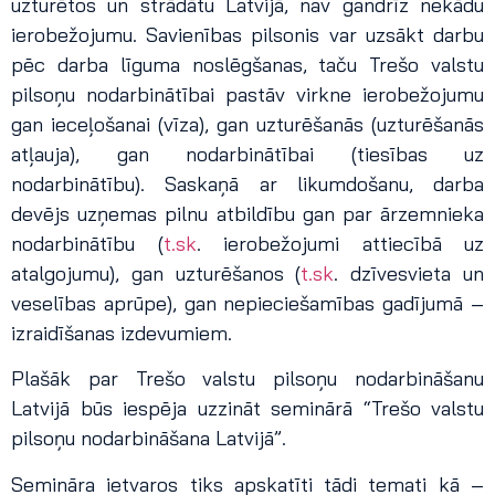
uzturētos un strādātu Latvijā, nav gandrīz nekādu
ierobežojumu. Savienības pilsonis var uzsākt darbu
pēc darba līguma noslēgšanas, taču Trešo valstu
pilsoņu nodarbinātībai pastāv virkne ierobežojumu
gan ieceļošanai (vīza), gan uzturēšanās (uzturēšanās
atļauja), gan nodarbinātībai (tiesības uz
nodarbinātību). Saskaņā ar likumdošanu, darba
devējs uzņemas pilnu atbildību gan par ārzemnieka
nodarbinātību (
t.sk
. ierobežojumi attiecībā uz
atalgojumu), gan uzturēšanos (
t.sk
. dzīvesvieta un
veselības aprūpe), gan nepieciešamības gadījumā –
izraidīšanas izdevumiem.
Plašāk par Trešo valstu pilsoņu nodarbināšanu
Latvijā būs iespēja uzzināt seminārā “Trešo valstu
pilsoņu nodarbināšana Latvijā”.
Semināra ietvaros tiks apskatīti tādi temati kā –