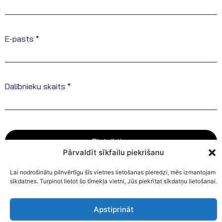
E-pasts *
Dalībnieku skaits *
Pieteikties
Pārvaldīt sīkfailu piekrišanu
Lai nodrošinātu pilnvērtīgu šīs vietnes lietošanas pieredzi, mēs izmantojam
sīkdatnes. Turpinot lietot šo tīmekļa vietni, Jūs piekrītat sīkdatņu lietošanai.
Apstiprināt