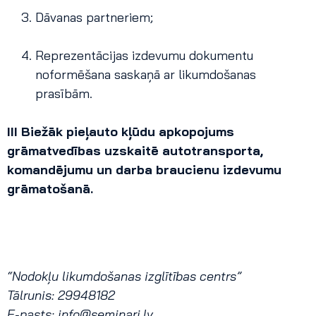
Dāvanas partneriem;
Reprezentācijas izdevumu dokumentu
noformēšana saskaņā ar likumdošanas
prasībām.
III Biežāk pieļauto kļūdu apkopojums
grāmatvedības uzskaitē autotransporta,
komandējumu un darba braucienu izdevumu
grāmatošanā.
“Nodokļu likumdošanas izglītības centrs”
Tālrunis: 29948182
E-pasts:
info@seminari.lv