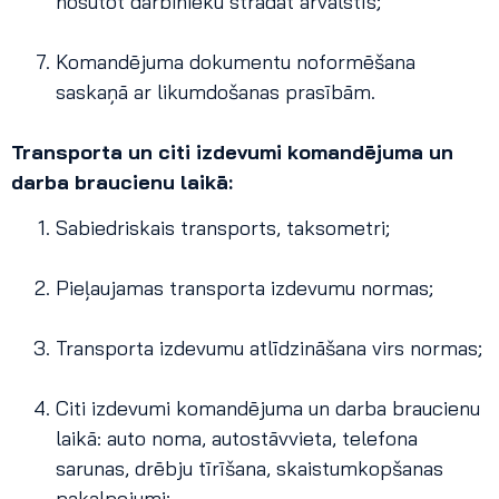
nosūtot darbinieku strādāt ārvalstīs;
Komandējuma dokumentu noformēšana
saskaņā ar likumdošanas prasībām.
Transporta un citi izdevumi komandējuma un
darba braucienu laikā:
Sabiedriskais transports, taksometri;
Pieļaujamas transporta izdevumu normas;
Transporta izdevumu atlīdzināšana virs normas;
Citi izdevumi komandējuma un darba braucienu
laikā: auto noma, autostāvvieta, telefona
sarunas, drēbju tīrīšana, skaistumkopšanas
pakalpojumi;