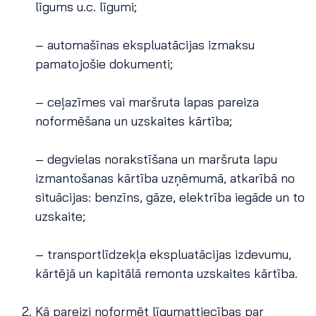
līgums u.c. līgumi;
– automašīnas ekspluatācijas izmaksu
pamatojošie dokumenti;
– ceļazīmes vai maršruta lapas pareiza
noformēšana un uzskaites kārtība;
– degvielas norakstīšana un maršruta lapu
izmantošanas kārtība uzņēmumā, atkarībā no
situācijas: benzīns, gāze, elektrība iegāde un to
uzskaite;
– transportlīdzekļa ekspluatācijas izdevumu,
kārtējā un kapitālā remonta uzskaites kārtība.
Kā pareizi noformēt līgumattiecības par