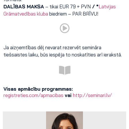
DALĪBAS MAKSA
– tikai EUR 79 + PVN
/ *
Latvijas
Grāmatvedības kluba
biedriem – PAR BRĪVU!
Ja aizņemtības dēļ nevarat rezervēt semināra
tiešsaistes laiku, būs iespēja to noskatīties arī ierakstā.
Visas apmācību programmas:
registreties.com/apmacibas
vai
http://seminari.lv/