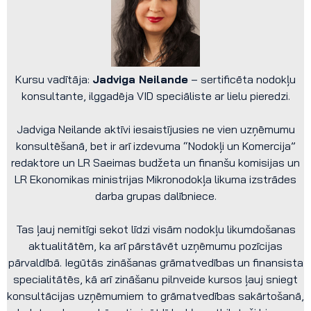
Kursu vadītāja:
Jadviga Neilande
– sertificēta nodokļu
konsultante, ilggadēja VID speciāliste ar lielu pieredzi.
Jadviga Neilande aktīvi iesaistījusies ne vien uzņēmumu
konsultēšanā, bet ir arī izdevuma “Nodokļi un Komercija”
redaktore un LR Saeimas budžeta un finanšu komisijas un
LR Ekonomikas ministrijas Mikronodokļa likuma izstrādes
darba grupas dalībniece.
Tas ļauj nemitīgi sekot līdzi visām nodokļu likumdošanas
aktualitātēm, ka arī pārstāvēt uzņēmumu pozīcijas
pārvaldībā. Iegūtās zināšanas grāmatvedības un finansista
specialitātēs, kā arī zināšanu pilnveide kursos ļauj sniegt
konsultācijas uzņēmumiem to grāmatvedības sakārtošanā,