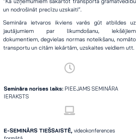
“Kā uzņēmumiem sakārtot transporta grāmatvedību
un nodrošināt precīzu uzskaiti”.
Semināra ietvaros ikviens varēs gūt atbildes uz
jautājumiem par likumdošanu, iekšējiem
dokumentiem, degvielas normas noteikšanu, nomāto
transportu un citām iekārtām, uzskaites veidiem utt.
Semināra norises laiks:
PIEEJAMS SEMINĀRA
IERAKSTS
E-SEMINĀRS TIEŠSAISTĒ,
videokonferences
formātā.