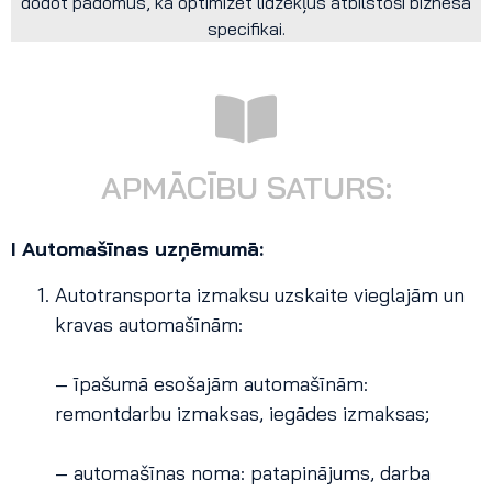
dodot padomus, kā optimizēt līdzekļus atbilstoši biznesa
specifikai.
APMĀCĪBU SATURS:
I Automašīnas uzņēmumā:
Autotransporta izmaksu uzskaite vieglajām un
kravas automašīnām:
– īpašumā esošajām automašīnām:
remontdarbu izmaksas, iegādes izmaksas;
– automašīnas noma: patapinājums, darba