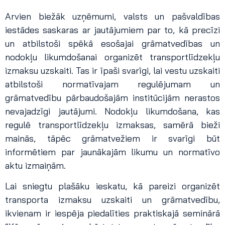
Arvien biežāk uzņēmumi, valsts un pašvaldības
iestādes saskaras ar jautājumiem par to, kā precīzi
un atbilstoši spēkā esošajai grāmatvedības un
nodokļu likumdošanai organizēt transportlīdzekļu
izmaksu uzskaiti. Tas ir īpaši svarīgi, lai vestu uzskaiti
atbilstoši normatīvajam regulējumam un
grāmatvedību pārbaudošajām institūcijām nerastos
nevajadzīgi jautājumi. Nodokļu likumdošana, kas
regulē transportlīdzekļu izmaksas, samērā bieži
mainās, tāpēc grāmatvežiem ir svarīgi būt
informētiem par jaunākajām likumu un normatīvo
aktu izmaiņām.
Lai sniegtu plašāku ieskatu, kā pareizi organizēt
transporta izmaksu uzskaiti un grāmatvedību,
ikvienam ir iespēja piedalīties praktiskajā seminārā