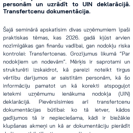
personām un uzrādīt to UIN deklarācijā.
Transfertcenu dokumentācija.
Šajā seminārā apskatīsim divas uzņēmumiem īpaši
praktiskas tēmas, kas 2026. gadā kļūst arvien
nozīmīgākas gan finanšu vadībai, gan nodokļu riska
kontrolei: Transfertcenas. Grozījumus likumā “Par
nodokļiem un nodevām”. Mērķis ir saprotami un
strukturēti izskaidrot, kā pareizi noteikt tirgus
vērtību darījumos ar saistītām personām, kā šo
informāciju pamatot un kā korekti atspoguļot
ietekmi uzņēmumu ienākuma nodokļa (UIN)
deklarācijā. Pievērsīsimies arī transfertcenu
dokumentācijas būtībai: ko tā ietver, kādos
gadījumos tā ir nepieciešama, kādi ir biežākie
klupšanas akmeņi un kā ar dokumentāciju pierādīt