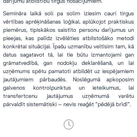
darījumu atbilstību tirgus nosacījumiem.
Semināra laikā soli pa solim iziesim cauri tirgus
vērtības aprēķināšanas loģikai, aplūkojot praktiskus
piemērus, tipiskākos saistīto personu darījumus un
pieejas, kas palīdz izvēlēties atbilstošāko metodi
konkrētai situācijai. Īpašu uzmanību veltīsim tam, kā
datus sagatavot tā, lai tie būtu izmantojami gan
grāmatvedībā, gan nodokļu deklarēšanā, un lai
uzņēmums spētu pamatoti atbildēt uz iespējamiem
jautājumiem pārbaudēs. Noslēgumā apkoposim
galvenos kontrolpunktus un ieteikumus, lai
transfertcenu jautājumus uzņēmumā varētu
pārvaldīt sistemātiski – nevis reaģēt “pēdējā brīdī”.