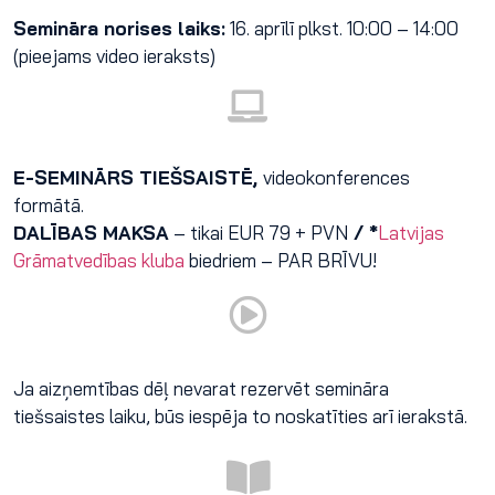
Semināra norises laiks:
16. aprīlī plkst. 10:00 – 14:00
(pieejams video ieraksts)
E-SEMINĀRS TIEŠSAISTĒ,
videokonferences
formātā.
DALĪBAS MAKSA
– tikai EUR 79 + PVN
/ *
Latvijas
Grāmatvedības kluba
biedriem – PAR BRĪVU!
Ja aizņemtības dēļ nevarat rezervēt semināra
tiešsaistes laiku, būs iespēja to noskatīties arī ierakstā.