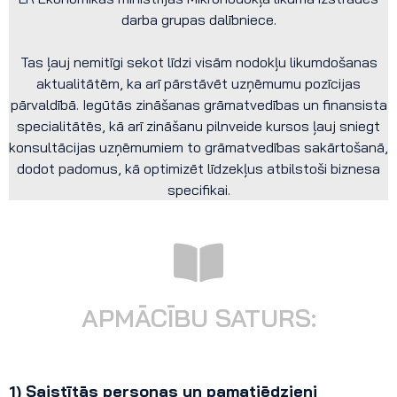
darba grupas dalībniece.
Tas ļauj nemitīgi sekot līdzi visām nodokļu likumdošanas
aktualitātēm, ka arī pārstāvēt uzņēmumu pozīcijas
pārvaldībā. Iegūtās zināšanas grāmatvedības un finansista
specialitātēs, kā arī zināšanu pilnveide kursos ļauj sniegt
konsultācijas uzņēmumiem to grāmatvedības sakārtošanā,
dodot padomus, kā optimizēt līdzekļus atbilstoši biznesa
specifikai.
APMĀCĪBU SATURS:
1) Saistītās personas un pamatjēdzieni