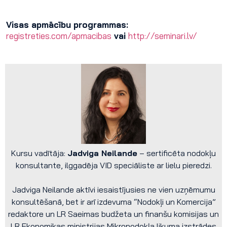
Visas apmācību programmas:
registreties.com/apmacibas
vai
http://seminari.lv/
Kursu vadītāja:
Jadviga Neilande
– sertificēta nodokļu
konsultante, ilggadēja VID speciāliste ar lielu pieredzi.
Jadviga Neilande aktīvi iesaistījusies ne vien uzņēmumu
konsultēšanā, bet ir arī izdevuma “Nodokļi un Komercija”
redaktore un LR Saeimas budžeta un finanšu komisijas un
LR Ekonomikas ministrijas Mikronodokļa likuma izstrādes