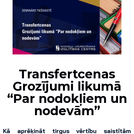
Transfertcenas
Grozījumi likumā
“Par nodokļiem un
nodevām”
Kā aprēķināt tirgus vērtību saistītām