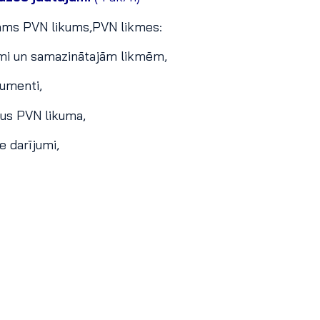
jams PVN likums,PVN likmes:
ikmi un samazinātajām likmēm,
umenti,
pus PVN likuma,
 darījumi,