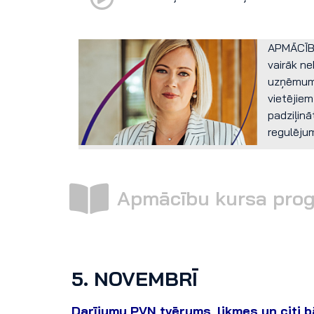
APMĀCĪB
vairāk n
uzņēmumos
vietējie
padziļinā
regulēju
Apmācību kursa pro
5. NOVEMBRĪ
Darījumu PVN tvērums, likmes un citi 