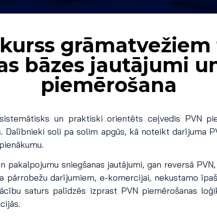
urss grāmatvežiem t
as bāzes jautājumi u
piemērošana
 sistemātisks un praktiski orientēts ceļvedis PVN p
. Dalībnieki soli pa solim apgūs, kā noteikt darījuma
 pienākumu.
un pakalpojumu sniegšanas jautājumi, gan reversā PVN,
sta pārrobežu darījumiem, e-komercijai, nekustamo īp
ācību saturs palīdzēs izprast PVN piemērošanas loģik
ijās.