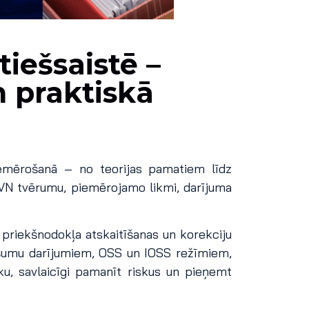
iešsaistē –
n praktiskā
iemērošanā – no teorijas pamatiem līdz
 PVN tvērumu, piemērojamo likmi, darījuma
 priekšnodokļa atskaitīšanas un korekciju
ašumu darījumiem, OSS un IOSS režīmiem,
u, savlaicīgi pamanīt riskus un pieņemt