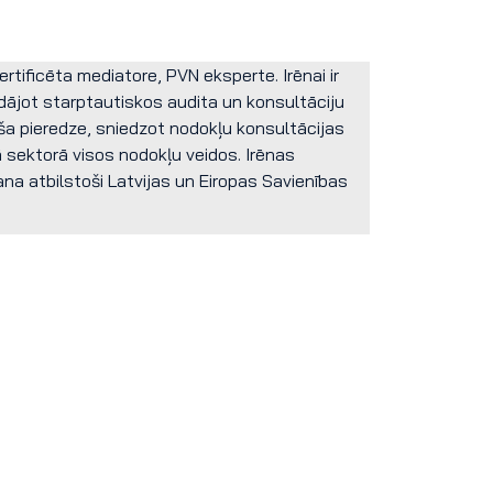
rtificēta mediatore, PVN eksperte. Irēnai ir
dājot starptautiskos audita un konsultāciju
ša pieredze, sniedzot nodokļu konsultācijas
 sektorā visos nodokļu veidos. Irēnas
na atbilstoši Latvijas un Eiropas Savienības