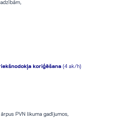
jadzībām,
priekšnodokļa koriģēšana
(4 ak/h)
u ārpus PVN likuma gadījumos,