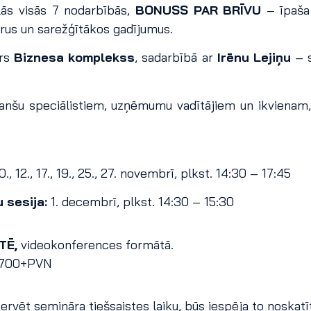
alās visās 7 nodarbībās,
BONUSS PAR BRĪVU
– īpaša 
ērus un sarežģītākos gadījumus.
trs
Biznesa komplekss
, sadarbībā ar
Irēnu Lejiņu
– s
anšu speciālistiem, uzņēmumu vadītājiem un ikvienam,
10., 12., 17., 19., 25., 27. novembrī, plkst. 14:30 – 17:45
 sesija:
1. decembrī, plkst. 14:30 – 15:30
TĒ,
videokonferences formātā.
 700+PVN
rvēt semināra tiešsaistes laiku, būs iespēja to noskatīti