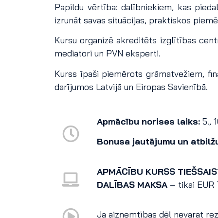
Papildu vērtība: dalībniekiem, kas pied
izrunāt savas situācijas, praktiskos piem
Kursu organizē akreditēts izglītības cen
mediatori un PVN eksperti.
Kurss īpaši piemērots grāmatvežiem, fin
darījumos Latvijā un Eiropas Savienībā.
Apmācību norises laiks:
5., 
Bonusa jautājumu un atbilžu
APMĀCĪBU KURSS TIEŠSAIS
DALĪBAS MAKSA
– tikai EUR
Ja aizņemtības dēļ nevarat reze