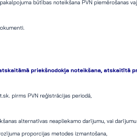
n pakalpojuma būtības noteikšana PVN piemērošanas va
dokumenti.
 atskaitāmā priekšnodokļa noteikšana, atskaitītā 
t.sk. pirms PVN reģistrācijas periodā,
ikšanas alternatīvas neapliekamo darījumu, vai darījum
rozījuma proporcijas metodes izmantošana,