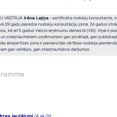
U VADĪTĀJA:
Irēna Lejiņa
- sertificēta nodokļu konsultante, se
ekā 28 gadu pieredze nodokļu konsultāciju jomā, 24 gadus strā
, kā arī 5 gadus Valsts ieņēmumu dienestā (VID). Viņai ir pla
m un starptautiskiem uzņēmumiem gan privātajā, gan publiskajā
tās ekspertīzes joma ir pievienotās vērtības nodokļa piemēroša
mam gan vietējos, gan starptautiskos darījumos.
gramma
bāzes jautājumi
(4 ak/h)