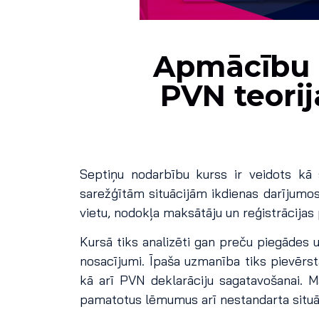
Apmācību k
PVN teorij
Septiņu nodarbību kurss ir veidots kā
sarežģītām situācijām ikdienas darījumos
vietu, nodokļa maksātāju un reģistrācijas
Kursā tiks analizēti gan preču piegādes 
nosacījumi. Īpaša uzmanība tiks pievēr
kā arī PVN deklarāciju sagatavošanai. M
pamatotus lēmumus arī nestandarta situāc