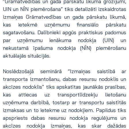
“Grāmatvedības un gada pārskatu likuma grozījumi,
UIN un NĪN piemērošana” tiks detalizēti izskaidrotas
izmaiņas Grāmatvedības un gada pārskatu likumā,
kas ietekmē uzņēmumu finansiālo pārskatu
sagatavošanu. Dalībnieki apgūs praktiskus padomus
par uzņēmumu ienākuma nodokļa (UIN) un
nekustamā īpašuma nodokļa (NĪN) piemērošanu
aktuālajās situācijās.
Noslēdzošajā seminārā “Izmaiņas saistībā ar
transporta izmantošanu, dabas resursu nodoklis un
akcīzes nodoklis” tiks apskatītas jaunākās prasības,
kas attiecas uz transportlīdzekļu lietošanu
uzņēmuma darbībā, tostarp ar transportu saistītās
izmaksas un to ietekme uz nodokļiem. Papildus tiks
apspriests dabas resursu nodokļa regulējums un
akcīzes nodokļa izmaiņas, kas skar dažādas