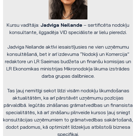
Kursu vadītāja:
Jadviga Neilande
– sertificēta nodokļu
konsultante, ilggadēja VID speciāliste ar lielu pieredzi.
Jadviga Neilande aktīvi iesaistījusies ne vien uzņēmumu
konsultēšanā, bet ir arī izdevuma “Nodokļi un Komercija”
redaktore un LR Saeimas budžeta un finanšu komisijas un
LR Ekonomikas ministrijas Mikronodokļa likuma izstrādes
darba grupas dalībniece.
Tas ļauj nemitīgi sekot līdzi visām nodokļu likumdošanas
aktualitātēm, ka arī pārstāvēt uzņēmumu pozīcijas
pārvaldībā. Iegūtās zināšanas grāmatvedības un finansista
specialitātēs, kā arī zināšanu pilnveide kursos ļauj sniegt
konsultācijas uzņēmumiem to grāmatvedības sakārtošanā,
dodot padomus, kā optimizēt līdzekļus atbilstoši biznesa
specifikai.