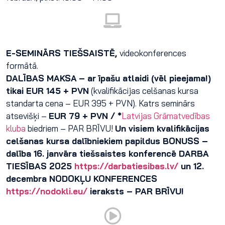
E-SEMINĀRS TIEŠSAISTĒ,
videokonferences
formātā.
DALĪBAS MAKSA
– ar īpašu atlaidi (vēl pieejama!)
tikai EUR 145 + PVN
(kvalifikācijas celšanas kursa
standarta cena – EUR 395 + PVN). Katrs seminārs
atsevišķi –
EUR 79 + PVN
/ *
Latvijas Grāmatvedības
kluba
biedriem – PAR BRĪVU!
Un visiem kvalifikācijas
celšanas kursa dalībniekiem papildus BONUSS –
dalība 16. janvāra tiešsaistes konferencē DARBA
TIESĪBAS 2025
https://darbatiesibas.lv/
un 12.
decembra NODOKĻU KONFERENCES
https://nodokli.eu/
ieraksts – PAR BRĪVU!