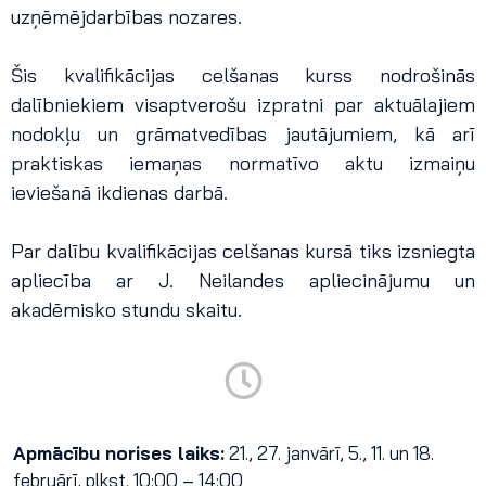
uzņēmējdarbības nozares.
Šis kvalifikācijas celšanas kurss nodrošinās
dalībniekiem visaptverošu izpratni par aktuālajiem
nodokļu un grāmatvedības jautājumiem, kā arī
praktiskas iemaņas normatīvo aktu izmaiņu
ieviešanā ikdienas darbā.
Par dalību kvalifikācijas celšanas kursā tiks izsniegta
apliecība ar J. Neilandes apliecinājumu un
akadēmisko stundu skaitu.
Apmācību norises laiks:
21., 27. janvārī, 5., 11. un 18.
februārī, plkst. 10:00 – 14:00