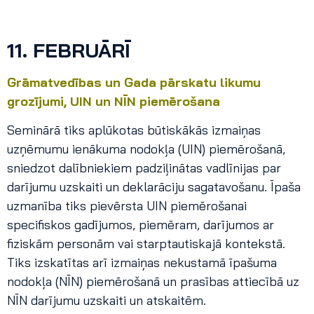
11. FEBRUĀRĪ
Grāmatvedības un Gada pārskatu likumu
grozījumi, UIN un NĪN piemērošana
Seminārā tiks aplūkotas būtiskākās izmaiņas
uzņēmumu ienākuma nodokļa (UIN) piemērošanā,
sniedzot dalībniekiem padziļinātas vadlīnijas par
darījumu uzskaiti un deklarāciju sagatavošanu. Īpaša
uzmanība tiks pievērsta UIN piemērošanai
specifiskos gadījumos, piemēram, darījumos ar
fiziskām personām vai starptautiskajā kontekstā.
Tiks izskatītas arī izmaiņas nekustamā īpašuma
nodokļa (NĪN) piemērošanā un prasības attiecībā uz
NĪN darījumu uzskaiti un atskaitēm.