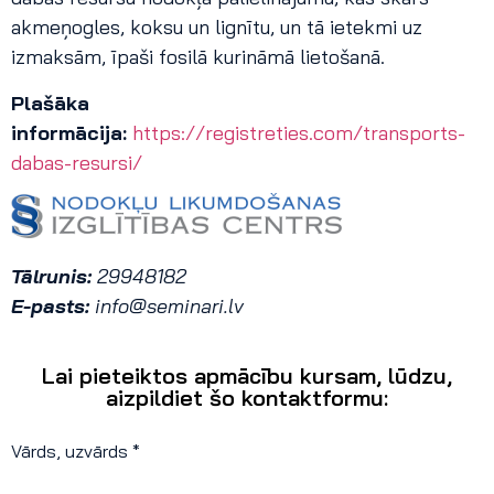
akmeņogles, koksu un lignītu, un tā ietekmi uz
izmaksām, īpaši fosilā kurināmā lietošanā.
Plašāka
informācija:
https://registreties.com/transports-
dabas-resursi/
Tālrunis:
29948182
E-pasts:
info@seminari.lv
Lai pieteiktos apmācību kursam, lūdzu,
aizpildiet šo kontaktformu:
Vārds, uzvārds *