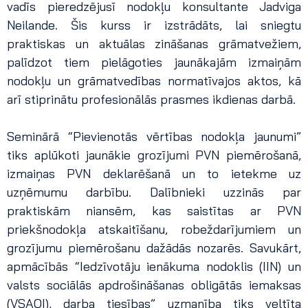
vadīs pieredzējusī nodokļu konsultante Jadviga
Neilande. Šis kurss ir izstrādāts, lai sniegtu
praktiskas un aktuālas zināšanas grāmatvežiem,
palīdzot tiem pielāgoties jaunākajām izmaiņām
nodokļu un grāmatvedības normatīvajos aktos, kā
arī stiprinātu profesionālās prasmes ikdienas darbā.
Seminārā “Pievienotās vērtības nodokļa jaunumi”
tiks aplūkoti jaunākie grozījumi PVN piemērošanā,
izmaiņas PVN deklarēšanā un to ietekme uz
uzņēmumu darbību. Dalībnieki uzzinās par
praktiskām niansēm, kas saistītas ar PVN
priekšnodokļa atskaitīšanu, robeždarījumiem un
grozījumu piemērošanu dažādās nozarēs. Savukārt,
apmācībās “Iedzīvotāju ienākuma nodoklis (IIN) un
valsts sociālās apdrošināšanas obligātās iemaksas
(VSAOI), darba tiesības” uzmanība tiks veltīta