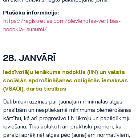
Plašāka informācija:
https://registreties.com/pievienotas-vertibas-
nodokla-jaunumi/
28. JANVĀRĪ
Iedzīvotāju ienākuma nodoklis (IIN) un valsts
sociālās apdrošināšanas obligātās iemaksas
(VSAOI), darba tiesības
Dalībnieki uzzinās par jaunajām minimālās algas
prasībām un neapliekamā minimuma piemērošanas
kārtību, kā arī progresīvo IIN likmju un papildlikmju
ieviešanu. Tiks aplūkoti arī praktiski piemēri, kā
pareizi aprēķināt algas pēc jaunajiem normatīviem,