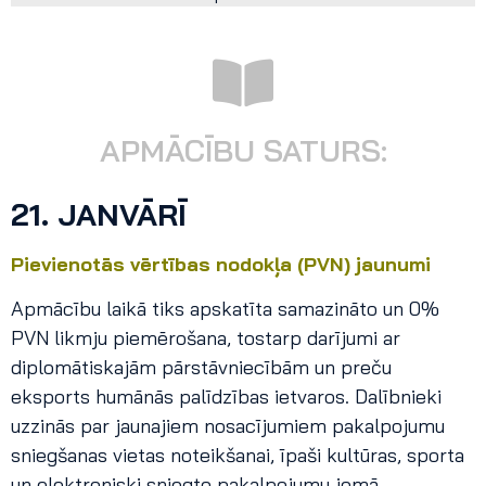
APMĀCĪBU SATURS:
21. JANVĀRĪ
Pievienotās vērtības nodokļa (PVN) jaunumi
Apmācību laikā tiks apskatīta samazināto un 0%
PVN likmju piemērošana, tostarp darījumi ar
diplomātiskajām pārstāvniecībām un preču
eksports humānās palīdzības ietvaros. Dalībnieki
uzzinās par jaunajiem nosacījumiem pakalpojumu
sniegšanas vietas noteikšanai, īpaši kultūras, sporta
un elektroniski sniegto pakalpojumu jomā.