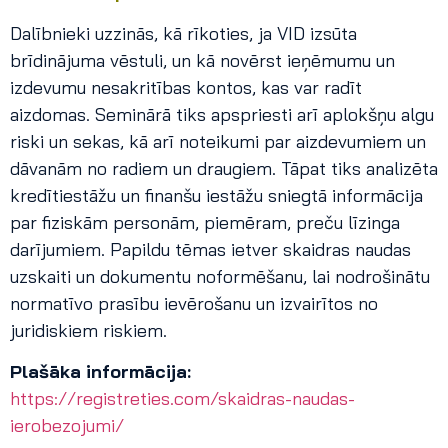
Dalībnieki uzzinās, kā rīkoties, ja VID izsūta
brīdinājuma vēstuli, un kā novērst ieņēmumu un
izdevumu nesakritības kontos, kas var radīt
aizdomas. Seminārā tiks apspriesti arī aplokšņu algu
riski un sekas, kā arī noteikumi par aizdevumiem un
dāvanām no radiem un draugiem. Tāpat tiks analizēta
kredītiestāžu un finanšu iestāžu sniegtā informācija
par fiziskām personām, piemēram, preču līzinga
darījumiem. Papildu tēmas ietver skaidras naudas
uzskaiti un dokumentu noformēšanu, lai nodrošinātu
normatīvo prasību ievērošanu un izvairītos no
juridiskiem riskiem.
Plašāka informācija:
https://registreties.com/skaidras-naudas-
ierobezojumi/