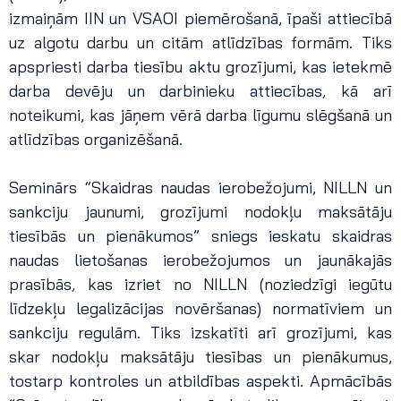
izmaiņām IIN un VSAOI piemērošanā, īpaši attiecībā
uz algotu darbu un citām atlīdzības formām. Tiks
apspriesti darba tiesību aktu grozījumi, kas ietekmē
darba devēju un darbinieku attiecības, kā arī
noteikumi, kas jāņem vērā darba līgumu slēgšanā un
atlīdzības organizēšanā.
Seminārs “Skaidras naudas ierobežojumi, NILLN un
sankciju jaunumi, grozījumi nodokļu maksātāju
tiesībās un pienākumos” sniegs ieskatu skaidras
naudas lietošanas ierobežojumos un jaunākajās
prasībās, kas izriet no NILLN (noziedzīgi iegūtu
līdzekļu legalizācijas novēršanas) normatīviem un
sankciju regulām. Tiks izskatīti arī grozījumi, kas
skar nodokļu maksātāju tiesības un pienākumus,
tostarp kontroles un atbildības aspekti. Apmācībās