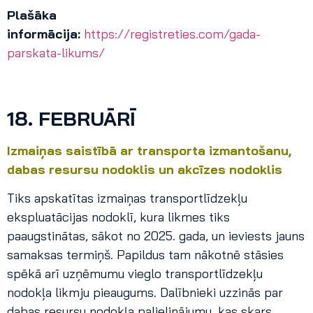
Plašāka
informācija:
https://registreties.com/gada-
parskata-likums/
18.
FEBRUĀRĪ
Izmaiņas saistībā ar transporta izmantošanu,
dabas resursu nodoklis un akcīzes nodoklis
Tiks apskatītas izmaiņas transportlīdzekļu
ekspluatācijas nodoklī, kura likmes tiks
paaugstinātas, sākot no 2025. gada, un ieviests jauns
samaksas termiņš. Papildus tam nākotnē stāsies
spēkā arī uzņēmumu vieglo transportlīdzekļu
nodokļa likmju pieaugums. Dalībnieki uzzinās par
dabas resursu nodokļa palielinājumu, kas skars