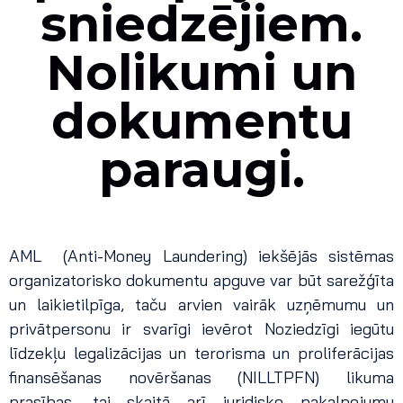
sniedzējiem.
Nolikumi un
dokumentu
paraugi.
AML (Anti-Money Laundering) iekšējās sistēmas
organizatorisko dokumentu apguve var būt sarežģīta
un laikietilpīga, taču arvien vairāk uzņēmumu un
privātpersonu ir svarīgi ievērot Noziedzīgi iegūtu
līdzekļu legalizācijas un terorisma un proliferācijas
finansēšanas novēršanas (NILLTPFN) likuma
prasības, tai skaitā arī juridisko pakalpojumu