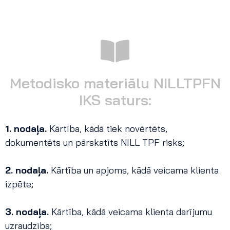
Metodisko materiālu NILLTPFN
IKS saturs:
1. nodaļa.
Kārtība, kādā tiek novērtēts,
dokumentēts un pārskatīts NILL TPF risks;
2. nodaļa.
Kārtība un apjoms, kādā veicama klienta
izpēte;
3. nodaļa.
Kārtība, kādā veicama klienta darījumu
uzraudzība;