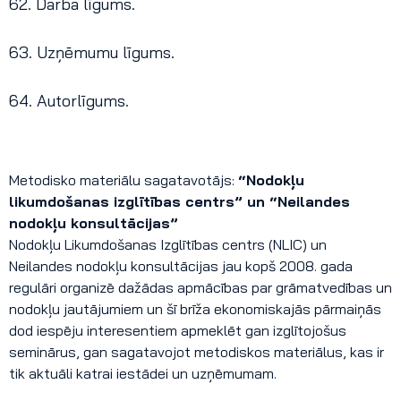
62. Darba līgums.
63. Uzņēmumu līgums.
64. Autorlīgums.
Metodisko materiālu sagatavotājs:
“Nodokļu
likumdošanas izglītības centrs” un “Neilandes
nodokļu konsultācijas”
Nodokļu Likumdošanas Izglītības centrs (NLIC) un
Neilandes nodokļu konsultācijas jau kopš 2008. gada
regulāri organizē dažādas apmācības par grāmatvedības un
nodokļu jautājumiem un šī brīža ekonomiskajās pārmaiņās
dod iespēju interesentiem apmeklēt gan izglītojošus
seminārus, gan sagatavojot metodiskos materiālus, kas ir
tik aktuāli katrai iestādei un uzņēmumam.