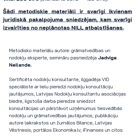
Šādi metodiskie materiāli ir svarīgi ikvienam
juridiskā pakalpojuma sniedzējam, kam svarīgi
izvairīties no neplānotas NILL atbalstīšanas.
Metodisko materiālu autore: grāmatvedības un
nodokļu eksperte, semināru pasniedzēja
Jadviga
Neilande.
Sertificēta nodokļu konsultante, ilggadēja VID
speciāliste ar lielu pieredzi nodokļu konsultāciju
jautājumos, Latvijas Nodokļu konsultantu asociācijas
biedre, ilgstoša darba pieredze sniedzot
konsultācijas un pārstāvot uzņēmumus tiesvedībās
nodokļu un grāmatvedības jautājumos, publikāciju
autore laikrakstos un žurnālos Bilance, Latvijas
Vēstnesis, portālos Ekonomika.lv, iFinanses un citos.