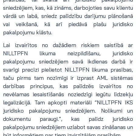
sniedzējiem, kas, kā zināms, darbojoties savu klientu
vārdā un labā, sniedz palīdzību darījumu plānošanā
vai veikšanā, kā arī piedāvā plašu juridisko
pakalpojumu klāstu.
Lai izvairītos no dažādiem riskiem saistībā ar
NILLTPFN likuma neizpildīšanu, juridisko
pakalpojumu sniedzējiem savā ikdienas darbā ir
svarīgi precīzi pielietot NILLTPFN likuma prasības,
taču pirms tam nozīmīgi ir izprast AML sistēmas
darbības principus, kas palīdzēs izvairītos no
nevēlamas iesaistīšanās noziedzīgi iegūtu līdzekļu
legalizācijā. Tam apkopti materiāli “NILLTPFN IKS
juridisko pakalpojumu sniedzējiem. Nolikumi un
dokumentu paraugi.”, kas palīdz juridisko
pakalpojumu sniedzējiem uzlabot savas zināšanas un
būt informētiem par tiem izvirzītājām prasībām.