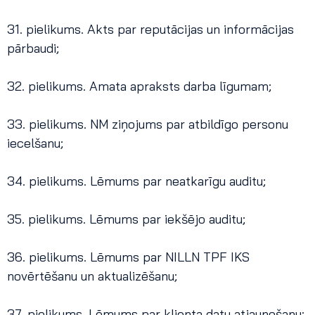
31. pielikums. Akts par reputācijas un informācijas
pārbaudi;
32. pielikums. Amata apraksts darba līgumam;
33. pielikums. NM ziņojums par atbildīgo personu
iecelšanu;
34. pielikums. Lēmums par neatkarīgu auditu;
35. pielikums. Lēmums par iekšējo auditu;
36. pielikums. Lēmums par NILLN TPF IKS
novērtēšanu un aktualizēšanu;
37. pielikums. Lēmums par klienta datu atjaunošanu;