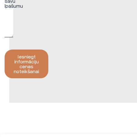
savu
īpašumu
Iesniegt
informāciju
cenas
noteikšanai