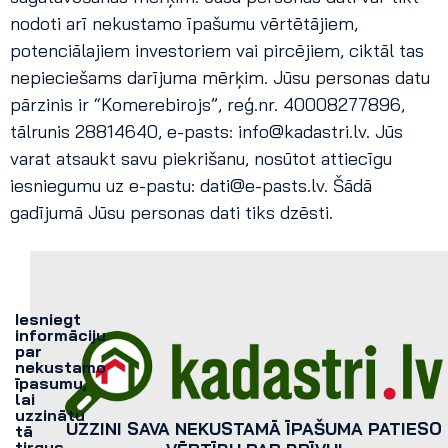
nodoti arī nekustamo īpašumu vērtētājiem,
potenciālajiem investoriem vai pircējiem, ciktāl tas
nepieciešams darījuma mērķim. Jūsu personas datu
pārzinis ir “Komerebirojs”, reģ.nr. 40008277896,
tālrunis 28814640, e-pasts:
info@kadastri.lv
. Jūs
varat atsaukt savu piekrišanu, nosūtot attiecīgu
iesniegumu uz e-pastu:
dati@e-pasts.lv
. Šādā
gadījumā Jūsu personas dati tiks dzēsti.
Iesniegt
informāciju
par
nekustamo
īpasumu,
lai
uzzinātu
UZZINI SAVA NEKUSTAMĀ ĪPAŠUMA PATIESO
tā
tirgus