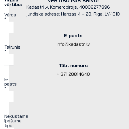
VĒRTĪBU PAR BRĪVU!
vērtību:
Kadastri.lv, Komercbirojs, 40008277896
juridiskā adrese: Hanzas 4 – 28, Rīga, LV-1010
Vārds
*
E-pasts
info@kadastri.lv
Tālrunis
*
Tālr. numurs
+ 371 28814640
E-
pasts
*
Nekustamā
īpašuma
tips