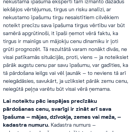
nekustamā īpašuma eksperti tam izmanto dažādus
iekšējos vērtējumus, tirgus un risku analīzi, ar
nekustamo īpašumu tirgu nesaistītiem cilvēkiem
noteikt precīzu sava īpašuma tirgus vērtību var būt
samērā apgrūtinoši, it īpaši ņemot vērā faktu, ka
tirgus ir mainīgs un mājokļu cenu dinamiku ir ļoti
grūti prognozēt. Tā rezultātā varam nonākt divās, ne
visai patīkamās situācijās, proti, viens – ja noteiksiet
pārāk augstu cenu par savu īpašumu, var gadīties, ka
tā pārdošana ieilgs vai vēl ļaunāk – to neviens tā arī
neiegādāsies, savukārt, ja uzliksiet pārāk zemu cenu,
neiegūtā peļņa varētu būt visai vērā ņemama.
Lai noteiktu pēc iespējas precīzāku
pārdošanas cenu, svarīgi ir zināt arī sava
īpašuma – mājas, dzīvokļa, zemes vai meža, –
kadastra numuru.
Kadastra numurs –