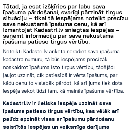
Tātad, ja esat izšķīries par labu sava
īpašuma pārdošanai, svarīgi pārzināt tirgus
situāciju – tikai tā iespējams noteikt precīzu
sava nekustamā īpašuma cenu, kā arī
izmantojat Kadastri.lv sniegtās iespējas –
saņemt informāciju par sava nekustamā
īpašuma patieso tirgus vērtību.
Noteikti Kadastri.lv anketā norādiet sava īpašuma
kadastra numuru, tā būs iespējams precīzāk
noskaidrot īpašuma īsto tirgus vērtību, tādējādi
ļaujot uzzināt, cik patiesībā ir vērts īpašums, par
kādu cenu to vislabāk pārdot, kā arī jums tiek dota
iespēja sekot līdzi tam, kā mainās īpašuma vērtība.
Kadastri.lv ir lieliska iespēja uzzināt sava
īpašuma patieso tirgus vērtību, kas vēlāk arī
palīdz apzināt visas ar īpašumu pārdošanu
saistītās iespējas un veiksmīga darījuma