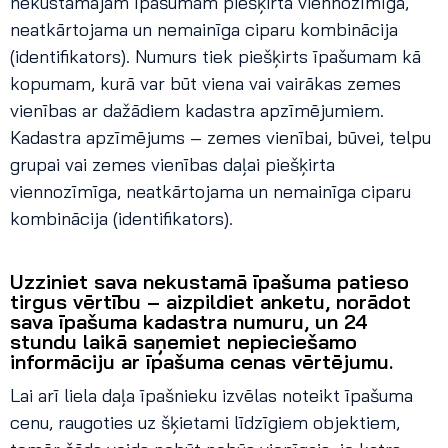
nekustamajam īpašumam piešķirta viennozīmīga,
neatkārtojama un nemainīga ciparu kombinācija
(identifikators). Numurs tiek piešķirts īpašumam kā
kopumam, kurā var būt viena vai vairākas zemes
vienības ar dažādiem kadastra apzīmējumiem.
Kadastra apzīmējums – zemes vienībai, būvei, telpu
grupai vai zemes vienības daļai piešķirta
viennozīmīga, neatkārtojama un nemainīga ciparu
kombinācija (identifikators).
Uzziniet sava nekustamā īpašuma patieso
tirgus vērtību – aizpildiet anketu, norādot
sava īpašuma kadastra numuru, un 24
stundu laikā saņemiet nepieciešamo
informāciju ar īpašuma cenas vērtējumu.
Lai arī liela daļa īpašnieku izvēlas noteikt īpašuma
cenu, raugoties uz šķietami līdzīgiem objektiem,