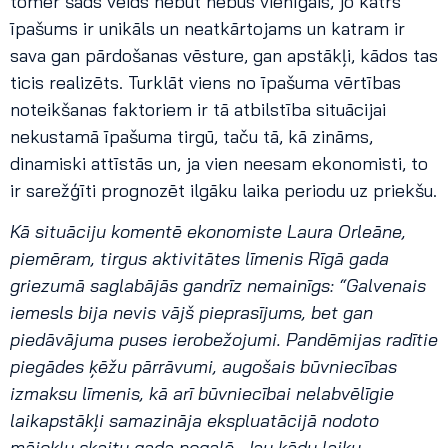
tomēr šāds veids nebūt nebūs vienīgais, jo katrs
īpašums ir unikāls un neatkārtojams un katram ir
sava gan pārdošanas vēsture, gan apstākļi, kādos tas
ticis realizēts. Turklāt viens no īpašuma vērtības
noteikšanas faktoriem ir tā atbilstība situācijai
nekustamā īpašuma tirgū, taču tā, kā zināms,
dinamiski attīstās un, ja vien neesam ekonomisti, to
ir sarežģīti prognozēt ilgāku laika periodu uz priekšu.
Kā situāciju komentē ekonomiste Laura Orleāne,
piemēram, tirgus aktivitātes līmenis Rīgā gada
griezumā saglabājās gandrīz nemainīgs: “Galvenais
iemesls bija nevis vājš pieprasījums, bet gan
piedāvājuma puses ierobežojumi. Pandēmijas radītie
piegādes ķēžu pārrāvumi, augošais būvniecības
izmaksu līmenis, kā arī būvniecībai nelabvēlīgie
laikapstākļi samazināja ekspluatācijā nodoto
mājokļu skaitu gada nogalē. Jau kādu laiku