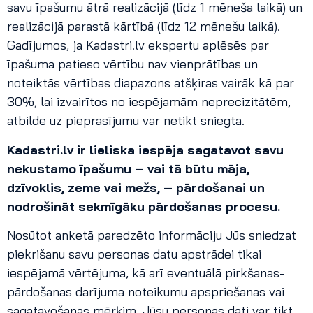
savu īpašumu ātrā realizācijā (līdz 1 mēneša laikā) un
realizācijā parastā kārtībā (līdz 12 mēnešu laikā).
Gadījumos, ja Kadastri.lv ekspertu aplēsēs par
īpašuma patieso vērtību nav vienprātības un
noteiktās vērtības diapazons atšķiras vairāk kā par
30%, lai izvairītos no iespējamām neprecizitātēm,
atbilde uz pieprasījumu var netikt sniegta.
Kadastri.lv ir lieliska iespēja sagatavot savu
nekustamo īpašumu – vai tā būtu māja,
dzīvoklis, zeme vai mežs, – pārdošanai un
nodrošināt sekmīgāku pārdošanas procesu.
Nosūtot anketā paredzēto informāciju Jūs sniedzat
piekrišanu savu personas datu apstrādei tikai
iespējamā vērtējuma, kā arī eventuālā pirkšanas-
pārdošanas darījuma noteikumu apspriešanas vai
sagatavošanas mērķim. Jūsu personas dati var tikt