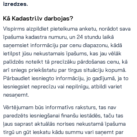
izredzes.
Kā Kadastri.lv darbojas?
Vispirms aizpildiet pieteikuma anketu, norādot sava
īpašuma kadastra numuru, un 24 stundu laikā
saņemsiet informāciju par cenu diapazonu, kādā
ietilpst jūsu nekustamais īpašums, kas jau vēlāk
palīdzēs noteikt tā precīzāku pārdošanas cenu, kā
arī sniegs priekšstatu par tirgus situāciju kopumā.
Pārbaudiet iesniegto informāciju, jo gadījumā, ja to
iesniegsiet neprecīzu vai nepilnīgu, atbildi variet
nesaņemt.
Vērtējumam būs informatīvs raksturs, tas nav
paredzēts iesniegšanai finanšu iestādēs, taču tas
ļaus saprast aktuālās norises nekustamā īpašuma
tirgū un gūt ieskatu kādu summu vari saņemt par