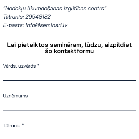
“Nodokļu likumdošanas izglītības centrs”
Tālrunis: 29948182
E-pasts:
info@seminari.lv
Lai pieteiktos semināram, lūdzu, aizpildiet
šo kontaktformu
Vārds, uzvārds *
Uzņēmums
Tālrunis *