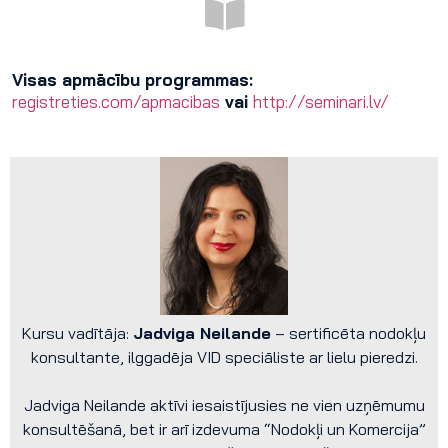
Visas apmācību programmas:
registreties.com/apmacibas
vai
http://seminari.lv/
Kursu vadītāja:
Jadviga Neilande
– sertificēta nodokļu
konsultante, ilggadēja VID speciāliste ar lielu pieredzi.
Jadviga Neilande aktīvi iesaistījusies ne vien uzņēmumu
konsultēšanā, bet ir arī izdevuma “Nodokļi un Komercija”