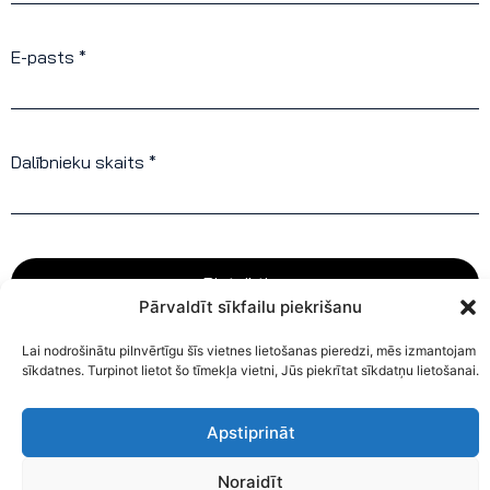
E-pasts *
Dalībnieku skaits *
Pieteikties
Pārvaldīt sīkfailu piekrišanu
Lai nodrošinātu pilnvērtīgu šīs vietnes lietošanas pieredzi, mēs izmantojam
sīkdatnes. Turpinot lietot šo tīmekļa vietni, Jūs piekrītat sīkdatņu lietošanai.
Apstiprināt
Noraidīt