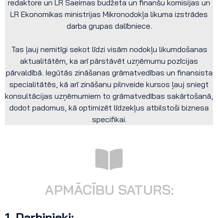
redaktore un LR Saeimas budžeta un finanšu komisijas un
LR Ekonomikas ministrijas Mikronodokļa likuma izstrādes
darba grupas dalībniece.
Tas ļauj nemitīgi sekot līdzi visām nodokļu likumdošanas
aktualitātēm, ka arī pārstāvēt uzņēmumu pozīcijas
pārvaldībā. Iegūtās zināšanas grāmatvedības un finansista
specialitātēs, kā arī zināšanu pilnveide kursos ļauj sniegt
konsultācijas uzņēmumiem to grāmatvedības sakārtošanā,
dodot padomus, kā optimizēt līdzekļus atbilstoši biznesa
specifikai.
APMĀCĪBU SATURS:
1.
Darbinieki: