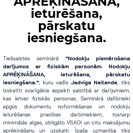
APRĒĶINĀŠANA,
ieturēšana,
pārskatu
iesniegšana.
Tiešsaistes seminārā
“Nodokļu piemērošana
darījumos ar fiziskām personām. Nodokļu
APRĒĶINĀŠANA, ieturēšana, pārskatu
iesniegšana.”
, kuru vadīs
Jadviga Neilande
, tiks
izskatīti svarīgākie aspekti saistībā ar darījumiem,
kas ietver fiziskās personas. Seminārā dalībnieki
apgūs dokumentu noformēšanas un nodokļu
ieturēšanas prasības darbiniekiem, tostarp
minimālās algas, obligāto VSAOI un citu maksājumu
aprēķināšanu un uzskaiti. Īpaša uzmanība tiks