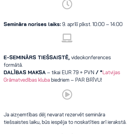
Semināra norises laiks:
9. aprīlī plkst. 10:00 – 14:00
E-SEMINĀRS TIEŠSAISTĒ,
videokonferences
formātā.
DALĪBAS MAKSA
– tikai EUR 79 + PVN
/ *
Latvijas
Grāmatvedības kluba
biedriem – PAR BRĪVU!
Ja aizņemtības dēļ nevarat rezervēt semināra
tiešsaistes laiku, būs iespēja to noskatīties arī ierakstā.