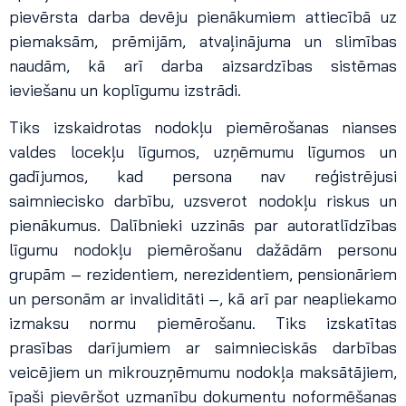
pievērsta darba devēju pienākumiem attiecībā uz
piemaksām, prēmijām, atvaļinājuma un slimības
naudām, kā arī darba aizsardzības sistēmas
ieviešanu un koplīgumu izstrādi.
Tiks izskaidrotas nodokļu piemērošanas nianses
valdes locekļu līgumos, uzņēmumu līgumos un
gadījumos, kad persona nav reģistrējusi
saimniecisko darbību, uzsverot nodokļu riskus un
pienākumus. Dalībnieki uzzinās par autoratlīdzības
līgumu nodokļu piemērošanu dažādām personu
grupām – rezidentiem, nerezidentiem, pensionāriem
un personām ar invaliditāti –, kā arī par neapliekamo
izmaksu normu piemērošanu. Tiks izskatītas
prasības darījumiem ar saimnieciskās darbības
veicējiem un mikrouzņēmumu nodokļa maksātājiem,
īpaši pievēršot uzmanību dokumentu noformēšanas