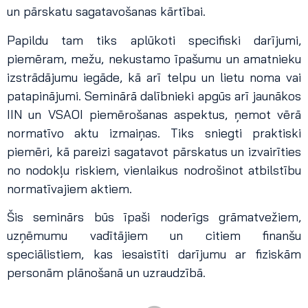
un pārskatu sagatavošanas kārtībai.
Papildu tam tiks aplūkoti specifiski darījumi,
piemēram, mežu, nekustamo īpašumu un amatnieku
izstrādājumu iegāde, kā arī telpu un lietu noma vai
patapinājumi. Seminārā dalībnieki apgūs arī jaunākos
IIN un VSAOI piemērošanas aspektus, ņemot vērā
normatīvo aktu izmaiņas. Tiks sniegti praktiski
piemēri, kā pareizi sagatavot pārskatus un izvairīties
no nodokļu riskiem, vienlaikus nodrošinot atbilstību
normatīvajiem aktiem.
Šis seminārs būs īpaši noderīgs grāmatvežiem,
uzņēmumu vadītājiem un citiem finanšu
speciālistiem, kas iesaistīti darījumu ar fiziskām
personām plānošanā un uzraudzībā.