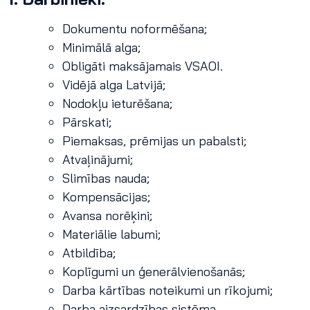
Dokumentu noformēšana;
Minimālā alga;
Obligāti maksājamais VSAOI.
Vidējā alga Latvijā;
Nodokļu ieturēšana;
Pārskati;
Piemaksas, prēmijas un pabalsti;
Atvaļinājumi;
Slimības nauda;
Kompensācijas;
Avansa norēķini;
Materiālie labumi;
Atbildība;
Koplīgumi un ģenerālvienošanās;
Darba kārtības noteikumi un rīkojumi;
Darba aizsardzības sistēma.