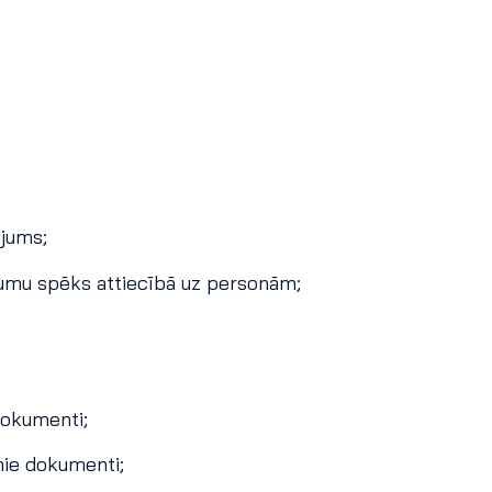
ējums;
ikumu spēks attiecībā uz personām;
dokumenti;
mie dokumenti;