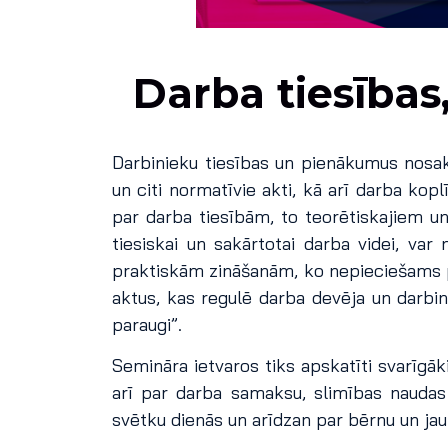
Darba tiesības
Darbinieku tiesības un pienākumus nosak
un citi normatīvie akti, kā arī darba ko
par darba tiesībām, to teorētiskajiem 
tiesiskai un sakārtotai darba videi, va
praktiskām zināšanām, ko nepieciešams pr
aktus, kas regulē darba devēja un darbin
paraugi”.
Semināra ietvaros tiks apskatīti svarīgāk
arī par darba samaksu, slimības naudas
svētku dienās un arīdzan par bērnu un ja