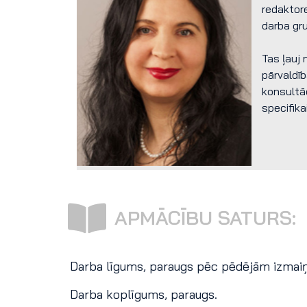
redaktor
darba gru
Tas ļauj 
pārvaldīb
konsultā
specifikai
APMĀCĪBU SATURS:
Darba līgums, paraugs pēc pēdējām izmai
Darba koplīgums, paraugs.