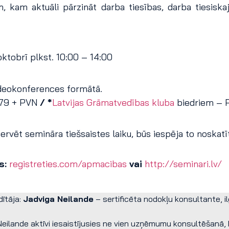
 kam aktuāli pārzināt darba tiesības, darba tiesiskajā
oktobrī plkst. 10:00 – 14:00
deokonferences formātā.
 79 + PVN
/ *
Latvijas Grāmatvedības kluba
biedriem – 
rvēt semināra tiešsaistes laiku, būs iespēja to noskatīti
s:
registreties.com/apmacibas
vai
http://seminari.lv/
dītāja:
Jadviga Neilande
– sertificēta nodokļu konsultante, ilg
eilande aktīvi iesaistījusies ne vien uzņēmumu konsultēšanā, b