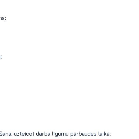
ms;
;
šana, uzteicot darba līgumu pārbaudes laikā;