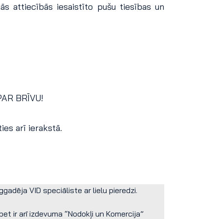
s attiecībās iesaistīto pušu tiesības un
PAR BRĪVU!
es arī ierakstā.
gadēja VID speciāliste ar lielu pieredzi.
et ir arī izdevuma “Nodokļi un Komercija”