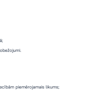
ā;
robežojumi.
iecībām piemērojamais likums;