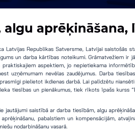
, algu aprēķināšana,
a Latvijas Republikas Satversme, Latvijai saistošās st
plīgums un darba kārtības noteikumi. Grāmatvežiem ir jā
un praktiskajiem aspektiem, jo nepietiekama informēt
r nest uzņēmumam nevēlas zaudējumus. Darba tiesības 
asmīgi pielietot ikdienas darbā. Lai palīdzētu niansēti
ieka tiesības un pienākumus, tiek rīkots īpašs kurss “
ie jautājumi saistībā ar darba tiesībām, algu aprēķināš
 aprēķināšanu, pabalstiem un kompensācijām, atvaļi
uniešu nodarbināšanu vasarā.