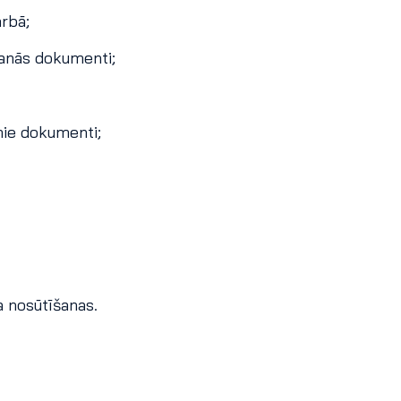
rbā;
šanās dokumenti;
mie dokumenti;
 nosūtīšanas.