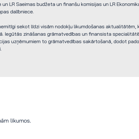
e un LR Saeimas budžeta un finanšu komisijas un LR Ekonomikas
pas dalībniece.
nemitīgi sekot līdzi visām nodokļu likumdošanas aktualitātēm,
ā. Iegūtās zināšanas grāmatvedības un finansista specialitātēs
cijas uzņēmumiem to grāmatvedības sakārtošanā, dodot padomu
.
ņām likumos.