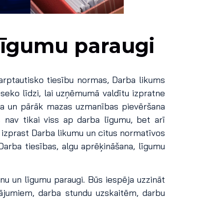
 līgumu paraugi
arptautisko tiesību normas, Darba likums
seko līdzi, lai uzņēmumā valdītu izpratne
ība un pārāk mazas uzmanības pievēršana
nav tikai viss ap darba līgumu, bet arī
 izprast Darba likumu un citus normatīvos
Darba tiesības, algu aprēķināšana, līgumu
anu un līgumu paraugi. Būs iespēja uzzināt
nājumiem, darba stundu uzskaitēm, darbu