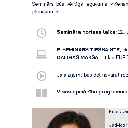
Seminārs būs vērtīgs ieguvums ikvienam,
pienākumus.
Semināra norises laiks:
22. 
E-SEMINĀRS TIEŠSAISTĒ,
vi
DALĪBAS MAKSA
– tikai EUR
Ja aizņemtības dēļ nevarat reze
Visas apmācību programma
Kursu va
Jadviga N