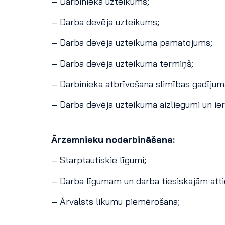
– Darbinieka uzteikums;
– Darba devēja uzteikums;
– Darba devēja uzteikuma pamatojums;
– Darba devēja uzteikuma termiņš;
– Darbinieka atbrīvošana slimības gadījum
– Darba devēja uzteikuma aizliegumi un ie
Ārzemnieku nodarbināšana:
– Starptautiskie līgumi;
– Darba līgumam un darba tiesiskajām att
– Ārvalsts likumu piemērošana;