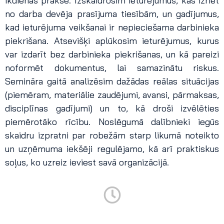
ikdienas praksē. Izskaidrosim ieturējumus, kas izriet
no darba devēja prasījuma tiesībām, un gadījumus,
kad ieturējuma veikšanai ir nepieciešama darbinieka
piekrišana. Atsevišķi aplūkosim ieturējumus, kurus
var izdarīt bez darbinieka piekrišanas, un kā pareizi
noformēt dokumentus, lai samazinātu riskus.
Semināra gaitā analizēsim dažādas reālas situācijas
(piemēram, materiālie zaudējumi, avansi, pārmaksas,
disciplīnas gadījumi) un to, kā droši izvēlēties
piemērotāko rīcību. Noslēgumā dalībnieki iegūs
skaidru izpratni par robežām starp likumā noteikto
un uzņēmuma iekšēji regulējamo, kā arī praktiskus
soļus, ko uzreiz ieviest savā organizācijā.