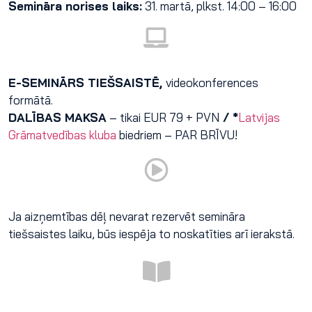
Semināra norises laiks:
31. martā, plkst. 14:00 – 16:00
E-SEMINĀRS TIEŠSAISTĒ,
videokonferences
formātā.
DALĪBAS MAKSA
– tikai EUR 79 + PVN
/ *
Latvijas
Grāmatvedības kluba
biedriem – PAR BRĪVU!
Ja aizņemtības dēļ nevarat rezervēt semināra
tiešsaistes laiku, būs iespēja to noskatīties arī ierakstā.