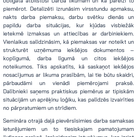
obligāta atbilstoši Darba likumam un kā pareizi to
piemērot. Detalizēti izrunāsim virsstundu apmaksu,
nakts darba piemaksu, darbu svētku dienās un
papildu darba situācijas, kur kļūdas visbiežāk
ietekmē izmaksas un attiecības ar darbiniekiem.
Vienlaikus salīdzināsim, kā piemaksas var noteikt un
strukturēt uzņēmuma iekšējos dokumentos –
koplīgumā, darba līgumā un citos iekšējos
noteikumos. Tiks apskatīts, kā saskaņot iekšējos
nosacījumus ar likuma prasībām, lai tie būtu skaidri,
pārbaudāmi un vienādi piemērojami praksē.
Dalībnieki saņems praktiskus piemērus ar tipiskām
situācijām un aprēķinu loģiku, kas palīdzēs izvairīties
no pārpratumiem un strīdiem.
Semināra otrajā daļā pievērsīsimies darba samaksas
ieturējumiem un to tiesiskajam pamatojumam