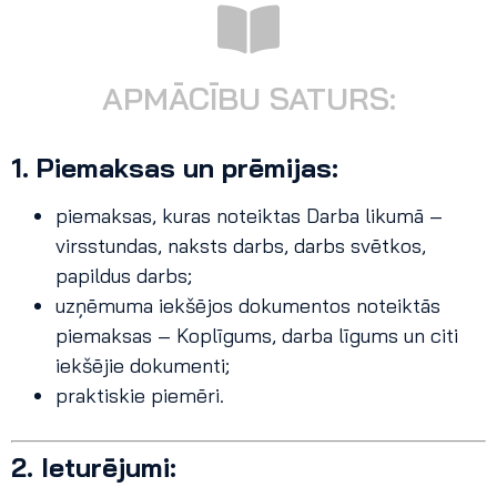
APMĀCĪBU SATURS:
1. Piemaksas un prēmijas:
piemaksas, kuras noteiktas Darba likumā –
virsstundas, naksts darbs, darbs svētkos,
papildus darbs;
uzņēmuma iekšējos dokumentos noteiktās
piemaksas – Koplīgums, darba līgums un citi
iekšējie dokumenti;
praktiskie piemēri.
2. Ieturējumi: