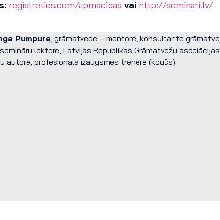
s:
registreties.com/apmacibas
vai
http://seminari.lv/
Inga Pumpure
, grāmatvede – mentore, konsultante grāmatved
semināru lektore, Latvijas Republikas Grāmatvežu asociācijas 
ju autore, profesionāla izaugsmes trenere (koučs).