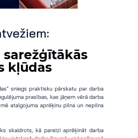
atvežiem:
 sarežģītākās
s kļūdas
as” sniegs praktisku pārskatu par darba
egulējuma prasības, kas jāņem vērā darba
kmē atalgojuma aprēķinu pilna un nepilna
s skaidrots, kā pareizi aprēķināt darba