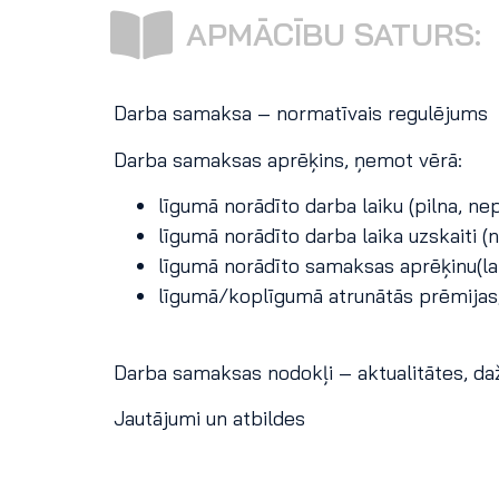
APMĀCĪBU SATURS:
Darba samaksa – normatīvais regulējums
Darba samaksas aprēķins, ņemot vērā:
līgumā norādīto darba laiku (pilna, nep
līgumā norādīto darba laika uzskaiti (
līgumā norādīto samaksas aprēķinu(la
līgumā/koplīgumā atrunātās prēmijas
Darba samaksas nodokļi – aktualitātes, daž
Jautājumi un atbildes