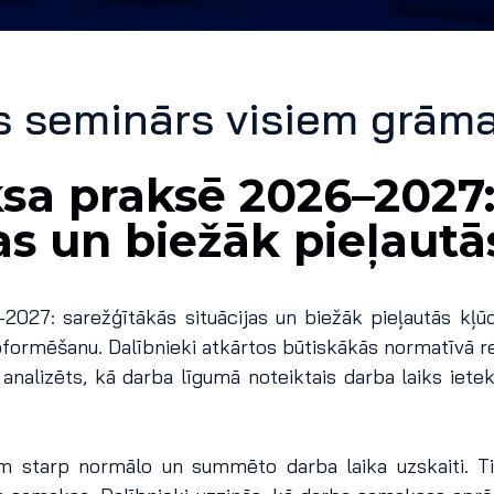
s seminārs visiem grām
a praksē 2026–2027:
jas un biežāk pieļautā
27: sarežģītākās situācijas un biežāk pieļautās kļūd
formēšanu. Dalībnieki atkārtos būtiskākās normatīvā r
nalizēts, kā darba līgumā noteiktais darba laiks iete
m starp normālo un summēto darba laika uzskaiti. Tik