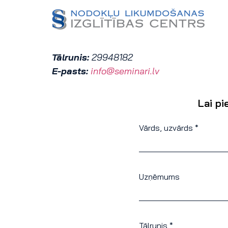
Tālrunis:
29948182
E-pasts:
info@seminari.lv
Lai pi
Vārds, uzvārds *
Uzņēmums
Tālrunis *