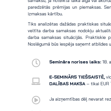
samaksu, ja noteikta laika alga vai ako
paredzētās prēmijas un piemaksas. Se
izmaksas kārtību.
Tiks analizētas dažādas praktiskas situā
veltīta darba samaksas nodokļu aktuali
darba samaksas situācijās. Praktiskie 
Noslēgumā būs iespēja saņemt atbildes u
Semināra norises laiks:
18. a
E-SEMINĀRS TIEŠSAISTĒ,
vi
DALĪBAS MAKSA
– tikai EUR
Ja aizņemtības dēļ nevarat reze