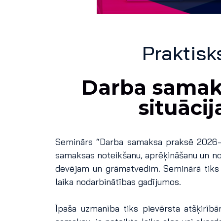
Praktisk
Darba samaks
situāci
Seminārs “Darba samaksa praksē 2026–20
samaksas noteikšanu, aprēķināšanu un no
devējam un grāmatvedim. Seminārā tiks a
laika nodarbinātības gadījumos.
Īpaša uzmanība tiks pievērsta atšķirībā