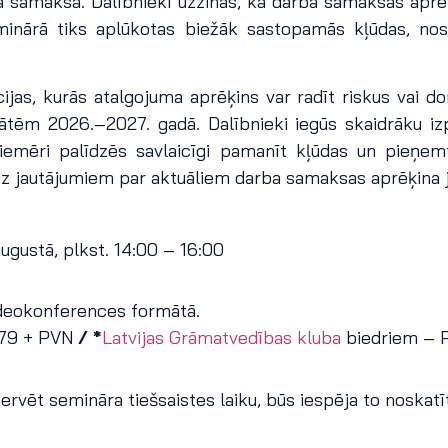
rda samaksa. Dalībnieki uzzinās, kā darba samaksas apr
minārā tiks aplūkotas biežāk sastopamās kļūdas, n
cijas, kurās atalgojuma aprēķins var radīt riskus vai 
tātēm 2026.–2027. gadā. Dalībnieki iegūs skaidrāku i
piemēri palīdzēs savlaicīgi pamanīt kļūdas un pieņem
z jautājumiem par aktuāliem darba samaksas aprēķina 
ugustā, plkst. 14:00 – 16:00
deokonferences formātā.
 79 + PVN
/ *
Latvijas Grāmatvedības kluba
biedriem – 
rvēt semināra tiešsaistes laiku, būs iespēja to noskatīti