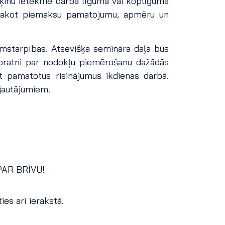
ēķinu ietekmē darba līgumā vai koplīgumā
osakot piemaksu pamatojumu, apmēru un
domstarpības. Atsevišķa semināra daļa būs
zpratni par nodokļu piemērošanu dažādās
t pamatotus risinājumus ikdienas darbā.
jautājumiem.
PAR BRĪVU!
es arī ierakstā.