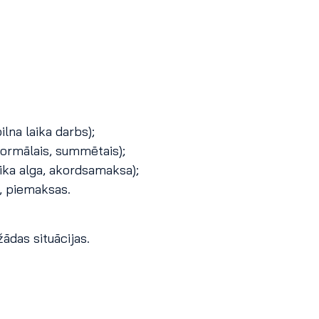
ilna laika darbs);
normālais, summētais);
ika alga, akordsamaksa);
, piemaksas.
ādas situācijas.