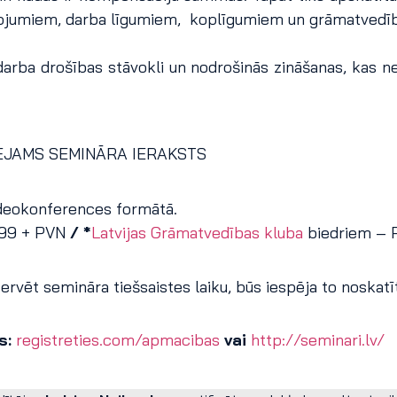
ojumiem, darba līgumiem, koplīgumiem un grāmatvedī
darba drošības stāvokli un nodrošinās zināšanas, kas ne
EJAMS SEMINĀRA IERAKSTS
deokonferences formātā.
 99 + PVN
/ *
Latvijas Grāmatvedības kluba
biedriem – 
rvēt semināra tiešsaistes laiku, būs iespēja to noskatīti
s:
registreties.com/apmacibas
vai
http://seminari.lv/