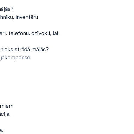
ājās?
hniku, inventāru
i, telefonu, dzīvokli, lai
inieks strādā mājās?
u jākompensē
umiem.
ija.
a.