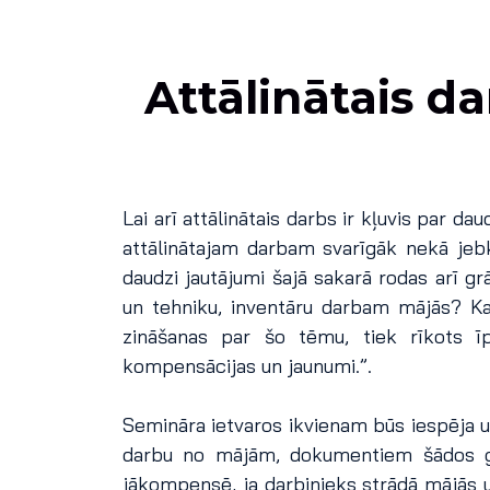
Attālinātais d
Lai arī attālinātais darbs ir kļuvis par 
attālinātajam darbam svarīgāk nekā jebk
daudzi jautājumi šajā sakarā rodas ar
un tehniku, inventāru darbam mājās? Ka
zināšanas par šo tēmu, tiek rīkots ī
kompensācijas un jaunumi.”.
Semināra ietvaros ikvienam būs iespēja uzz
darbu no mājām, dokumentiem šādos ga
jākompensē, ja darbinieks strādā mājās 