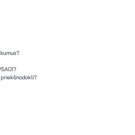
eikumus?
 VSAOI?
 priekšnodokli?