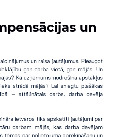
ompensācijas un
zaicinājumus un raisa jautājumus. Pieaugot
abklājību gan darba vietā, gan mājās. Un
mājās? Kā uzņēmums nodrošina apstākļus
ieks strādā mājās? Lai sniegtu plašākas
bā – attālinātais darbs, darba devēja
nāra ietvaros tiks apskatīti jautājumi par
ntāru darbam mājās, kas darba devējam
as tēmas par nolietojuma aprēķināšanu un