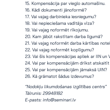
15. Kompensācija par vieglo automašīnu.
16. Kādi dokumenti jānoformē?
17. Vai vajag darbinieka iesniegumu?
18. Vai nepieciešama vadītāja vīza?
19. Vai vajag noformēt rīkojumu.
20. Kam jābūt rakstītam darba līgumā?
21. Vai vajag noformēt darba kārtības not
22. Vai vajag noformēt koplīgumu?
23. Vai šīs kompensācijas apliek ar IIN un
24. Vai par kompensācijām drīkst atskaitīt
25. Vai par kompensācijām jāmaksā UIN?
26. Kā grāmatot šādus izdevumus?
“Nodokļu likumdošanas izglītības centrs”
Tālrunis: 29948182
E-pasts:
info@seminari.lv