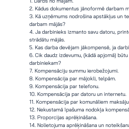
1. Darbs no mājām.
2. Kādus dokumentus jānoformē darbam m
3. Kā uzņēmums nodrošina apstākļus un te
darbam mājās?
4. Ja darbinieks izmanto savu datoru, printer
strādātu mājās.
5. Kas darba devējam jākompensē, ja darb
6. Cik daudz izdevumu, (kādā apjomā) būt
darbiniekam?
7. Kompensāciju summu ierobežojumi.
8. Kompensācija par mājokli, telpām.
9. Kompensācija par telefonu.
10. Kompensācija par datoru un internetu.
11. Kompensācija par komunāliem maksāj
12. Nekustamā īpašuma nodokļa kompensāc
13. Proporcijas aprēķināšana.
14. Nolietojuma aprēķināšana un noteikšan