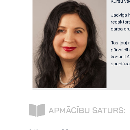
Kursu va
Jadviga N
redaktor
darba gru
Tas ļauj 
pārvaldīb
konsultā
specifikai
APMĀCĪBU SATURS: