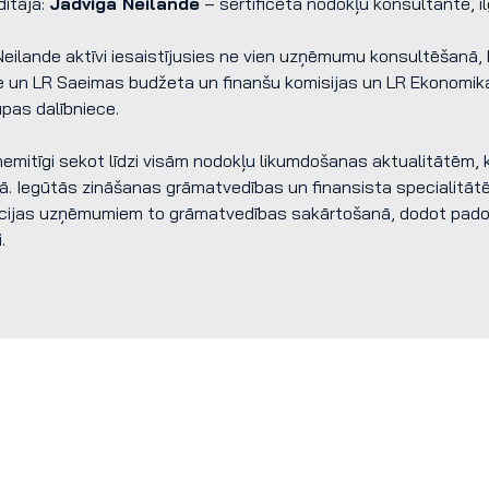
dītāja:
Jadviga Neilande
– sertificēta nodokļu konsultante, ilg
eilande aktīvi iesaistījusies ne vien uzņēmumu konsultēšanā, b
e un LR Saeimas budžeta un finanšu komisijas un LR Ekonomikas
pas dalībniece.
nemitīgi sekot līdzi visām nodokļu likumdošanas aktualitātēm,
ā. Iegūtās zināšanas grāmatvedības un finansista specialitātēs
cijas uzņēmumiem to grāmatvedības sakārtošanā, dodot padomu
.