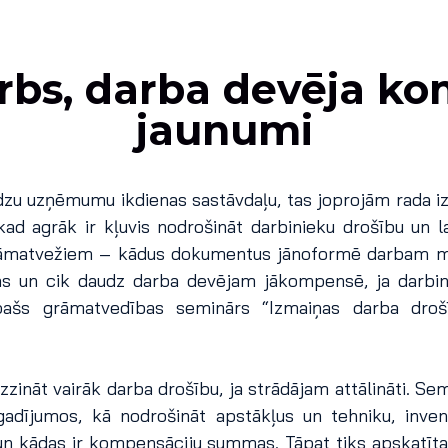
arbs, darba devēja k
jaunumi
daudzu uzņēmumu ikdienas sastāvdaļu, tas joprojām rada i
ad agrāk ir kļuvis nodrošināt darbinieku drošību un l
ī grāmatvežiem – kādus dokumentus jānoformē darbam 
s un cik daudz darba devējam jākompensē, ja darbin
pašs grāmatvedības seminārs “Izmaiņas darba drošī
ināt vairāk darba drošību, ja strādājam attālināti. Semi
dījumos, kā nodrošināt apstākļus un tehniku, inve
un kādas ir kompensāciju summas. Tāpat tiks apskatīt