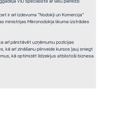
gadēja VID speciāliste ar lielu pieredzi.
et ir arī izdevuma “Nodokļi un Komercija”
 ministrijas Mikronodokļa likuma izstrādes
 ka arī pārstāvēt uzņēmumu pozīcijas
, kā arī zināšanu pilnveide kursos ļauj sniegt
s, kā optimizēt līdzekļus atbilstoši biznesa