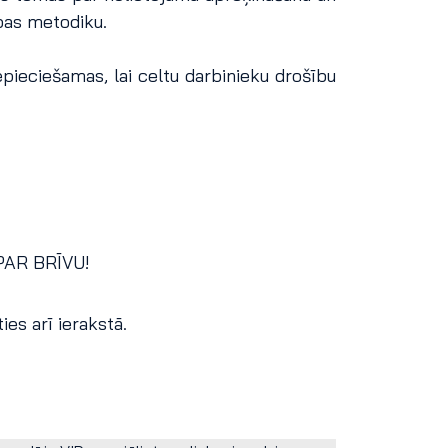
bas metodiku.
pieciešamas, lai celtu darbinieku drošību
PAR BRĪVU!
es arī ierakstā.