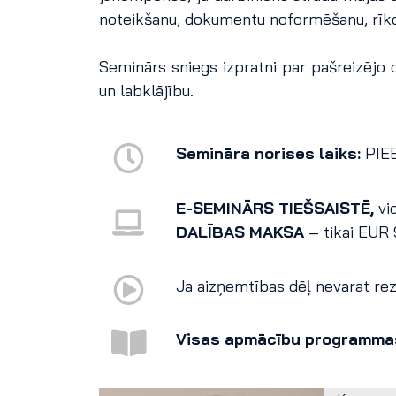
noteikšanu, dokumentu noformēšanu, rīk
Seminārs sniegs izpratni par pašreizējo 
un labklājību.
Semināra norises laiks:
PIE
E-SEMINĀRS TIEŠSAISTĒ,
vi
DALĪBAS MAKSA
– tikai EUR
Ja aizņemtības dēļ nevarat reze
Visas apmācību programma