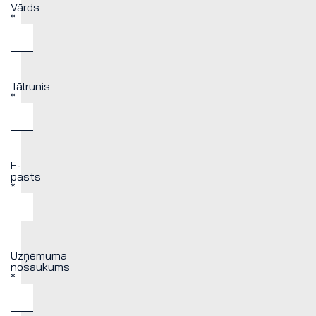
Vārds
*
Tālrunis
*
E-
pasts
*
Uzņēmuma
nosaukums
*