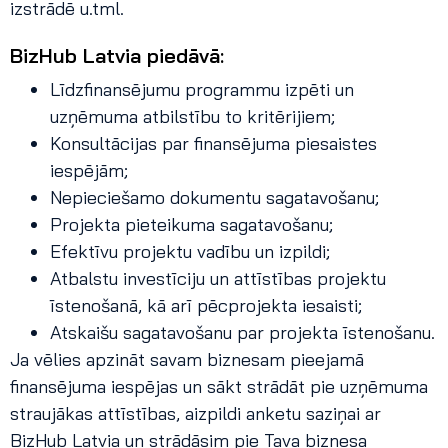
izstrādē u.tml.
BizHub Latvia piedāvā:
Līdzfinansējumu programmu izpēti un
uzņēmuma atbilstību to kritērijiem;
Konsultācijas par finansējuma piesaistes
iespējām;
Nepieciešamo dokumentu sagatavošanu;
Projekta pieteikuma sagatavošanu;
Efektīvu projektu vadību un izpildi;
Atbalstu investīciju un attīstības projektu
īstenošanā, kā arī pēcprojekta iesaisti;
Atskaišu sagatavošanu par projekta īstenošanu.
Ja vēlies apzināt savam biznesam pieejamā
finansējuma iespējas un sākt strādāt pie uzņēmuma
straujākas attīstības, aizpildi anketu saziņai ar
BizHub Latvia un strādāsim pie Tava biznesa