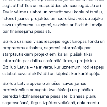
augt, attīstīties un neapstāties pie sasniegtā. Ja arī
Tev ir vēlme uzlabot un noturēt savu konkurētspēju,
īstenot jaunus projektus un nodrošināt vēl straujāku
sava uzņēmuma izaugsmi, sazinies ar BizHub Latvija
par finansējumu piesaisti.
BizHub uzzināsi visas iespējas iegūt Eiropas fondu un
programmu atbalstu, saņemsi informāciju par
starptautiskiem projektiem, kā arī plašāk tiksi
informēts par dalību nacionālā līmeņa projektos.
BizHub Latvia – tā ir vieta, kur uzņēmumi rod iespēju
uzlabot savu efektivitāti un kāpināt konkurētspēju.
BizHub Latvia apvieno zinošus, savas jomas
profesionāļus ar augstu kvalifikāciju un plašāko
pieredzi līdzfinansējuma piesaistē, biznesa plānu
sagatavošanā, tirgus izpētes veikšanā, dokumentu