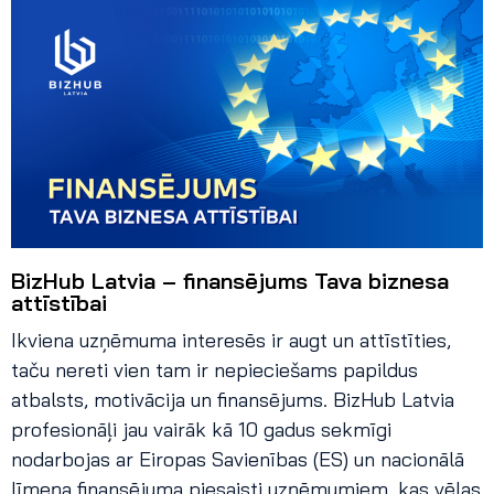
BizHub Latvia – finansējums Tava biznesa
attīstībai
Ikviena uzņēmuma interesēs ir augt un attīstīties,
taču nereti vien tam ir nepieciešams papildus
atbalsts, motivācija un finansējums. BizHub Latvia
profesionāļi jau vairāk kā 10 gadus sekmīgi
nodarbojas ar Eiropas Savienības (ES) un nacionālā
līmeņa finansējuma piesaisti uzņēmumiem, kas vēlas