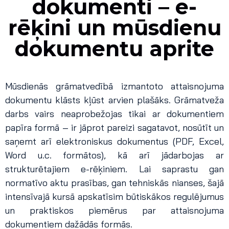
dokumenti – e-
rēķini un mūsdienu
dokumentu aprite
M
ūsdienās grāmatvedībā izmantoto attaisnojuma
dokumentu klāsts kļūst arvien plašāks. Grāmatveža
darbs vairs neaprobežojas tikai ar dokumentiem
papīra formā
– ir j
āprot pareizi sagatavot, nosūtīt un
saņemt arī elektroniskus dokumentus (PDF, Excel,
Word u.c. formātos), kā arī jādarbojas ar
strukturētajiem e-rēķiniem. Lai saprastu gan
normatīvo aktu prasības, gan tehniskās nianses, šajā
intensīvajā kursā apskatīsim būtiskākos regulējumus
un praktiskos piemērus par attaisnojuma
dokumentiem dažādās formās.