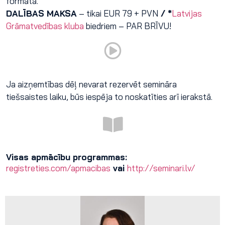
formātā.
DALĪBAS MAKSA
– tikai EUR 79 + PVN
/ *
Latvijas
Grāmatvedības kluba
biedriem – PAR BRĪVU!
Ja aizņemtības dēļ nevarat rezervēt semināra
tiešsaistes laiku, būs iespēja to noskatīties arī ierakstā.
Visas apmācību programmas:
registreties.com/apmacibas
vai
http://seminari.lv/