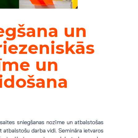
iegšana un
riezeniskās
zīme un
eidošana
 saites sniegšanas nozīme un atbalstošas
 atbalstošu darba vidi. Semināra ietvaros