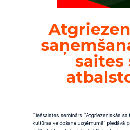
Atgriezen
saņemšana.
saites
atbalst
Tiešsaistes seminārs “Atgriezeniskās sa
kultūras veidošana uzņēmumā” piedāvā pra