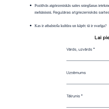
Pozitīvās atgriezeniskās saites sniegšanas ietekm
Regulāras atgriezeniskās saites
mehānismi.
Kas ir atbalstoša kultūra un kāpēc tā ir svarīga?
Lai pi
Vārds, uzvārds *
Uzņēmums
Tālrunis *