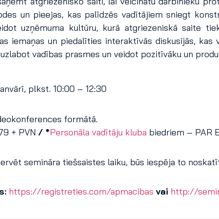
 saņemt atgriezenisko saiti, lai veicinātu darbinieku 
des un pieejas, kas palīdzēs vadītājiem sniegt konstru
dot uzņēmuma kultūru, kurā atgriezeniskā saite tiek 
s iemaņas un piedalīties interaktīvās diskusijās, kas 
ja uzlabot vadības prasmes un veidot pozitīvāku un produ
anvārī, plkst. 10:00 – 12:30
deokonferences formātā.
 79 + PVN
/ *
Personāla vadītāju kluba
biedriem – PAR 
rvēt semināra tiešsaistes laiku, būs iespēja to noskatīti
s:
https://registreties.com/apmacibas
vai
http://semin