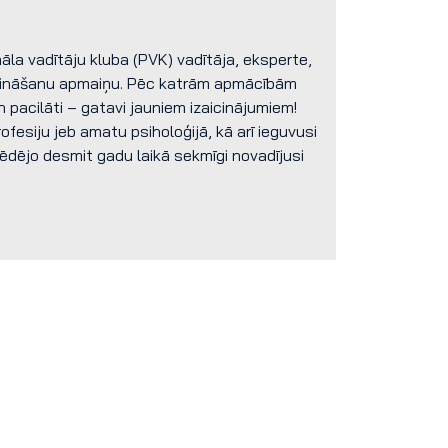
āla vadītāju kluba (PVK) vadītāja, eksperte,
n zināšanu apmaiņu. Pēc katrām apmācībām
n pacilāti – gatavi jauniem izaicinājumiem!
rofesiju jeb amatu psiholoģijā, kā arī ieguvusi
 Pēdējo desmit gadu laikā sekmīgi novadījusi