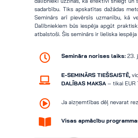
dalībnieki uzzinās, kā efektīvi sniegt un
sadarbību. Tiks apskatītas dažādas meto
Seminārs arī pievērsīs uzmanību, kā vei
Dalībniekiem būs iespēja apgūt praktiska
atbalstoši. Šis seminārs ir lieliska iespē
Semināra norises laiks:
23. j
E-SEMINĀRS TIEŠSAISTĒ,
vi
DALĪBAS MAKSA
– tikai EUR
Ja aizņemtības dēļ nevarat reze
Visas apmācību programma