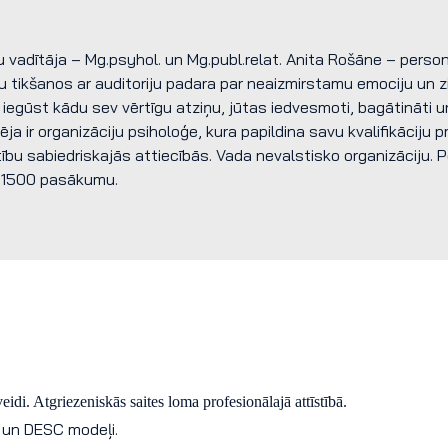
vadītāja – Mg.psyhol. un Mg.publ.relat. Anita Rošāne – person
ru tikšanos ar auditoriju padara par neaizmirstamu emociju u
i iegūst kādu sev vērtīgu atziņu, jūtas iedvesmoti, bagātināti u
ja ir organizāciju psiholoģe, kura papildina savu kvalifikāciju p
ītību sabiedriskajās attiecībās. Vada nevalstisko organizāciju.
 1500 pasākumu.
eidi. Atgriezeniskās saites loma profesionālajā attīstībā.
un DESC modeļi.