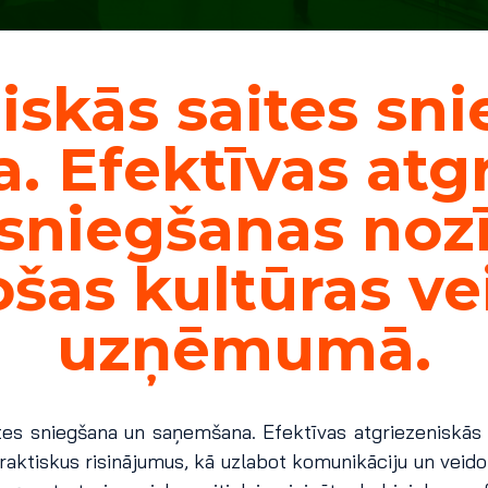
iskās saites sn
 Efektīvas atg
 sniegšanas no
ošas kultūras v
uzņēmumā.
ites sniegšana un saņemšana. Efektīvas atgriezeniskās
ktiskus risinājumus, kā uzlabot komunikāciju un veidot