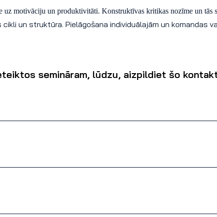
e uz motivāciju un produktivitāti. Konstruktīvas kritikas nozīme un tās 
 cikli un struktūra. Pielāgošana individuālajām un komandas v
eteiktos semināram, lūdzu, aizpildiet šo konta