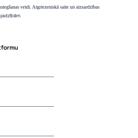
sniegšanas veidi. Atgriezeniskā saite un aizsardzības
ajadzībām.
ktformu