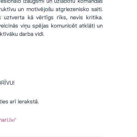
profesionālo izaugsmi un uzlabotu komandas
ktīvu un motivējošu atgriezenisko saiti.
uztverta kā vērtīgs rīks, nevis kritika.
veicinās viņu spējas komunicēt atklāti un
ktīvāku darba vidi.
BRĪVU!
es arī ierakstā.
ari.lv/