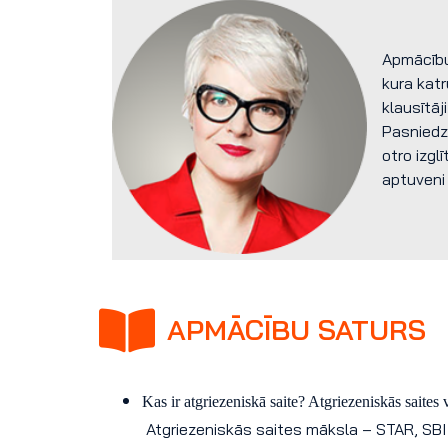
Apmācību 
kura kat
klausītāj
Pasniedzē
otro izgl
aptuveni
APMĀCĪBU SATURS
Kas ir atgriezeniskā saite? Atgriezeniskās saites v
Atgriezeniskās saites māksla – STAR, SBI 